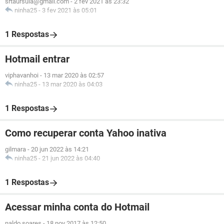
srtaursula@gmail.com
-
2 fev 2021 às 23:32
ninha25
-
3 fev 2021 às 05:01
1 Respostas
Hotmail entrar
viphavanhoi
-
13 mar 2020 às 02:57
ninha25
-
13 mar 2020 às 04:03
1 Respostas
Como recuperar conta Yahoo inativa
gilmara
-
20 jun 2022 às 14:21
ninha25
-
21 jun 2022 às 04:40
1 Respostas
Acessar minha conta do Hotmail
naldo soares
-
18 nov 2017 às 12:50