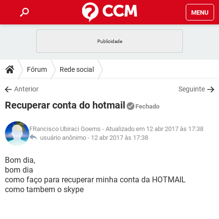
MENU
INÍCIO
JOGOS
WHATSAPP
DICAS
Fórum
Rede social
CELULAR
FACEBOOK
JOGOS
WHATSAPP
DOWNLOADS
Anterior
Seguinte
OUTLOOK
EXCEL
CELULAR
FACEBOOK
Recuperar conta do hotmail
INSTAGRAM
JOGOS
GMAIL
WHATSAPP
Fechado
FÓRUM
OUTLOOK
EXCEL
GUIA DE COMPRAS
CELULAR
FACEBOOK
FRancisco Ubiraci Goems
- Atualizado em 12 abr 2017 às 17:38
INSTAGRAM
JOGOS
GMAIL
WHATSAPP
GLOSSÁRIO
usuário anônimo -
12 abr 2017 às 17:38
OUTLOOK
EXCEL
GUIA DE COMPRAS
CELULAR
FACEBOOK
INSTAGRAM
JOGOS
GMAIL
WHATSAPP
Bom dia,
OUTLOOK
EXCEL
bom dia
GUIA DE COMPRAS
CELULAR
FACEBOOK
como faço para recuperar minha conta da HOTMAIL
INSTAGRAM
GMAIL
como tambem o skype
OUTLOOK
EXCEL
GUIA DE COMPRAS
INSTAGRAM
GMAIL