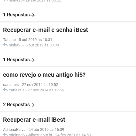
ninha25
-
29 set 2021 às 05:52
1 Respostas
Recuperar e-mail e senha iBest
Tatiane
-
5 out 2019 às 10:31
ninha25
-
6 out 2019 às 03:34
1 Respostas
como revejo o meu antigo hi5?
carla reis
-
27 nov 2014 às 19:52
carla reis
-
27 nov 2014 às 19:55
2 Respostas
Recuperar e-mail iBest
AdrianaPaiva
-
24 abr 2019 às 16:09
originado.x@ibest.com.br
-
24 fev 2021 às 14:53