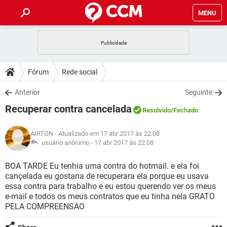
MENU
INÍCIO
JOGOS
WHATSAPP
DICAS
Fórum
Rede social
CELULAR
FACEBOOK
JOGOS
WHATSAPP
DOWNLOADS
Anterior
Seguinte
OUTLOOK
EXCEL
CELULAR
FACEBOOK
Recuperar contra cancelada
INSTAGRAM
JOGOS
GMAIL
WHATSAPP
Resolvido
/Fechado
FÓRUM
OUTLOOK
EXCEL
GUIA DE COMPRAS
CELULAR
FACEBOOK
AIRTON
- Atualizado em 17 abr 2017 às 22:08
INSTAGRAM
JOGOS
GMAIL
WHATSAPP
GLOSSÁRIO
usuário anônimo -
17 abr 2017 às 22:08
OUTLOOK
EXCEL
GUIA DE COMPRAS
CELULAR
FACEBOOK
INSTAGRAM
JOGOS
GMAIL
WHATSAPP
BOA TARDE Eu tenhia uma contra do hotmail. e ela foi
OUTLOOK
EXCEL
cançelada eu gostaria de recuperara ela porque eu usava
GUIA DE COMPRAS
CELULAR
FACEBOOK
essa contra para trabalho e eu estou querendo ver os meus
INSTAGRAM
GMAIL
e-mail e todos os meus contratos que eu tinha nela GRATO
OUTLOOK
EXCEL
GUIA DE COMPRAS
PELA COMPREENSAO
INSTAGRAM
GMAIL