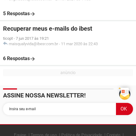
5 Respostas
Recuperar meus e-mails do ibest
ticopt
-
7 jun 2017 às 19:21
maisqualyvida@ibesr.com.br
-
11 mar 2020 às 22:43
6 Respostas
ASSINE NOSSA NEWSLETTER!
Equipe
Termos de uso
Política de Privacidade
Contato