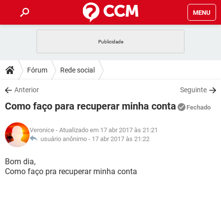
MENU
INÍCIO
JOGOS
WHATSAPP
DICAS
Fórum
Rede social
CELULAR
FACEBOOK
JOGOS
WHATSAPP
DOWNLOADS
Anterior
Seguinte
OUTLOOK
EXCEL
CELULAR
FACEBOOK
Como faço para recuperar minha conta
INSTAGRAM
JOGOS
GMAIL
WHATSAPP
Fechado
FÓRUM
OUTLOOK
EXCEL
GUIA DE COMPRAS
CELULAR
FACEBOOK
Veronice
- Atualizado em 17 abr 2017 às 21:21
INSTAGRAM
JOGOS
GMAIL
WHATSAPP
GLOSSÁRIO
usuário anônimo -
17 abr 2017 às 21:22
OUTLOOK
EXCEL
GUIA DE COMPRAS
CELULAR
FACEBOOK
INSTAGRAM
JOGOS
GMAIL
WHATSAPP
Bom dia,
OUTLOOK
EXCEL
Como faço pra recuperar minha conta
GUIA DE COMPRAS
CELULAR
FACEBOOK
INSTAGRAM
GMAIL
OUTLOOK
EXCEL
GUIA DE COMPRAS
INSTAGRAM
GMAIL