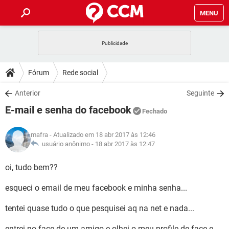
MENU
INÍCIO
JOGOS
WHATSAPP
DICAS
Fórum
Rede social
CELULAR
FACEBOOK
JOGOS
WHATSAPP
DOWNLOADS
Anterior
Seguinte
OUTLOOK
EXCEL
CELULAR
FACEBOOK
E-mail e senha do facebook
INSTAGRAM
JOGOS
GMAIL
WHATSAPP
Fechado
FÓRUM
OUTLOOK
EXCEL
GUIA DE COMPRAS
CELULAR
FACEBOOK
mafra
- Atualizado em 18 abr 2017 às 12:46
INSTAGRAM
JOGOS
GMAIL
WHATSAPP
GLOSSÁRIO
usuário anônimo -
18 abr 2017 às 12:47
OUTLOOK
EXCEL
GUIA DE COMPRAS
CELULAR
FACEBOOK
INSTAGRAM
JOGOS
GMAIL
WHATSAPP
oi, tudo bem??
OUTLOOK
EXCEL
GUIA DE COMPRAS
CELULAR
FACEBOOK
esqueci o email de meu facebook e minha senha...
INSTAGRAM
GMAIL
OUTLOOK
EXCEL
GUIA DE COMPRAS
tentei quase tudo o que pesquisei aq na net e nada...
INSTAGRAM
GMAIL
entrei no face de um amigo e olhei o meu profile de face e