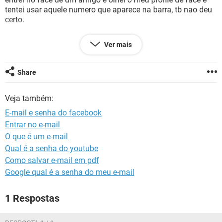
GUIA DE COMPRAS
tentei usar aquele numero que aparece na barra, tb nao deu
certo.
tem como eu recuperar??
Ver mais
obrigada
Share
Veja também:
E-mail e senha do facebook
Entrar no e-mail
O que é um e-mail
Qual é a senha do youtube
Como salvar e-mail em pdf
Google qual é a senha do meu e-mail
1 Respostas