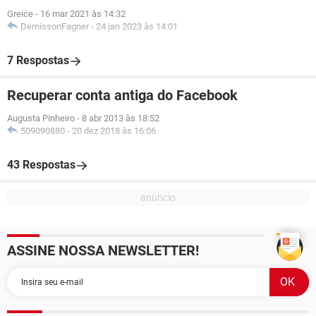
Greice
-
16 mar 2021 às 14:32
DemissonFagner
-
24 jan 2023 às 14:01
7 Respostas
Recuperar conta antiga do Facebook
Augusta Pinheiro
-
8 abr 2013 às 18:52
509090880
-
20 dez 2018 às 16:06
43 Respostas
ASSINE NOSSA NEWSLETTER!