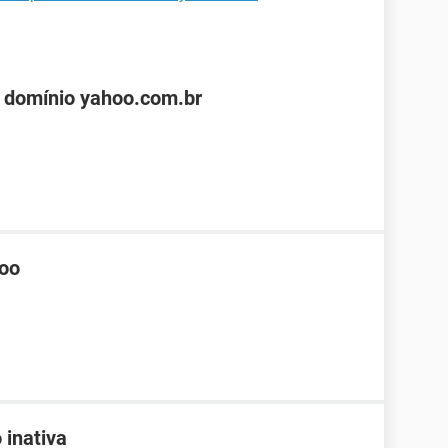
 domínio yahoo.com.br
hoo
 inativa