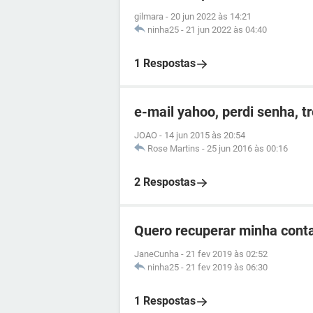
gilmara
-
20 jun 2022 às 14:21
ninha25
-
21 jun 2022 às 04:40
1 Respostas
e-mail yahoo, perdi senha, t
JOAO
-
14 jun 2015 às 20:54
Rose Martins
-
25 jun 2016 às 00:16
2 Respostas
Quero recuperar minha cont
JaneCunha
-
21 fev 2019 às 02:52
ninha25
-
21 fev 2019 às 06:30
1 Respostas