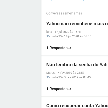
Conversas semelhantes
Yahoo não reconhece mais o
luna
-
17 jul 2020 às 15:41
ninha25
-
18 jul 2020 às 06:45
1 Respostas
Não lembro da senha do Ya
Mariza
-
4 fev 2019 às 21:53
ninha25
-
5 fev 2019 às 04:45
1 Respostas
Como recuperar conta Yahoo