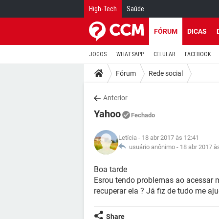
High-Tech
Saúde
FÓRUM
DICAS
JOGOS
WHATSAPP
CELULAR
FACEBOOK
Fórum
Rede social
Anterior
Yahoo
Fechado
Letícia
- 18 abr 2017 às 12:41
usuário anônimo -
18 abr 2017 à
Boa tarde
Esrou tendo problemas ao acessar 
recuperar ela ? Já fiz de tudo me aj
Share