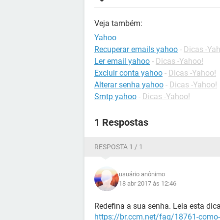
Veja também:
Yahoo
Recuperar emails yahoo
-
Dicas -Ya
Ler email yahoo
-
Dicas -Yahoo!
Excluir conta yahoo
-
Dicas -Yahoo!
Alterar senha yahoo
-
Dicas -Yahoo!
Smtp yahoo
-
Dicas -Yahoo!
1 Respostas
RESPOSTA 1 / 1
usuário anônimo
18 abr 2017 às 12:46
Redefina a sua senha. Leia esta dica
https://br.ccm.net/faq/18761-como-