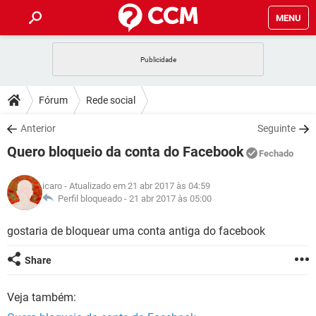
MENU
INÍCIO
JOGOS
WHATSAPP
DICAS
Fórum
Rede social
CELULAR
FACEBOOK
JOGOS
WHATSAPP
DOWNLOADS
Anterior
Seguinte
OUTLOOK
EXCEL
CELULAR
FACEBOOK
Quero bloqueio da conta do Facebook
INSTAGRAM
JOGOS
GMAIL
WHATSAPP
Fechado
FÓRUM
OUTLOOK
EXCEL
GUIA DE COMPRAS
CELULAR
FACEBOOK
icaro
- Atualizado em 21 abr 2017 às 04:59
INSTAGRAM
JOGOS
GMAIL
WHATSAPP
GLOSSÁRIO
Perfil bloqueado -
21 abr 2017 às 05:00
OUTLOOK
EXCEL
GUIA DE COMPRAS
CELULAR
FACEBOOK
INSTAGRAM
JOGOS
GMAIL
WHATSAPP
gostaria de bloquear uma conta antiga do facebook
OUTLOOK
EXCEL
GUIA DE COMPRAS
CELULAR
FACEBOOK
Share
INSTAGRAM
GMAIL
OUTLOOK
EXCEL
GUIA DE COMPRAS
Veja também:
INSTAGRAM
GMAIL