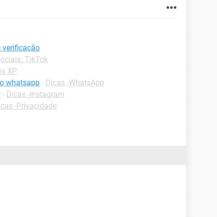
 verificação
ociais: TikTok
ws XP
 do whatsapp
-
Dicas -WhatsApp
r
-
Dicas -Instagram
icas -Privacidade