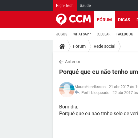
High-Tech
Saúde
FÓRUM
DICAS
JOGOS
WHATSAPP
CELULAR
FACEBOOK
Fórum
Rede social
Anterior
Porqué que eu não tenho um 
MauroHenriksson
- 21 abr 2017 às 1
Perfil bloqueado -
22 abr 2017 às
Bom dia,
Porqué que eu nao trnho selo de veri