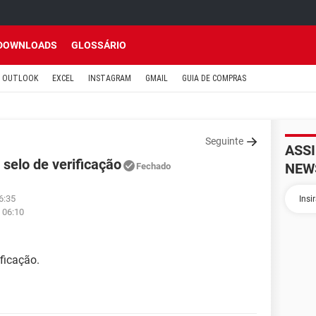
DOWNLOADS
GLOSSÁRIO
OUTLOOK
EXCEL
INSTAGRAM
GMAIL
GUIA DE COMPRAS
Seguinte
ASS
selo de verificação
NEW
Fechado
6:35
 06:10
ficação.