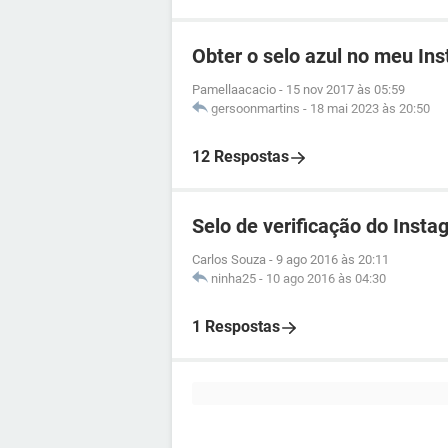
Obter o selo azul no meu In
Pamellaacacio
-
15 nov 2017 às 05:59
gersoonmartins
-
18 mai 2023 às 20:50
12 Respostas
Selo de verificação do Insta
Carlos Souza
-
9 ago 2016 às 20:11
ninha25
-
10 ago 2016 às 04:30
1 Respostas