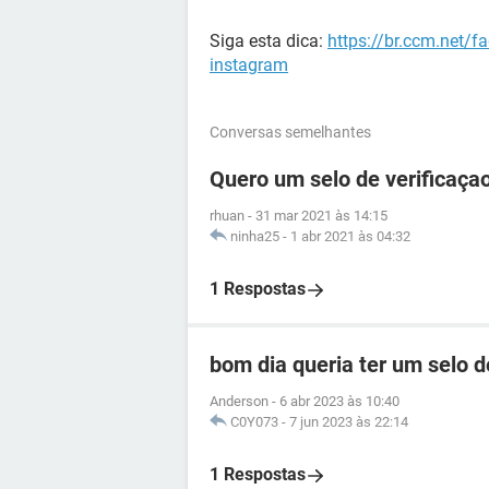
Siga esta dica:
https://br.ccm.net/f
instagram
Conversas semelhantes
Quero um selo de verificaça
rhuan
-
31 mar 2021 às 14:15
ninha25
-
1 abr 2021 às 04:32
1 Respostas
bom dia queria ter um selo 
Anderson
-
6 abr 2023 às 10:40
C0Y073
-
7 jun 2023 às 22:14
1 Respostas