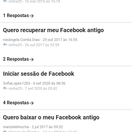
ninha25
-
16 mai 2016 às 16:18
1 Respostas
Quero recuperar meu Facebook antigo
rosângela Corrêa Dias
-
25 out 2017 às 16:55
ninha25
-
26 out 2017 às 02:59
2 Respostas
Iniciar sessão de Facebook
SofiaLopes1283
-
6 set 2020 às 08:36
ninha25
-
7 set 2020 às 05:42
4 Respostas
Quero baixar o meu Facebook antigo
marizetehrocha
-
2 jul 2017 às 09:32