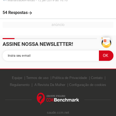
MariaIsabelFreitas
-
12 jan 2019 às 16:10
54 Respostas
ASSINE NOSSA NEWSLETTER!
Equipe
Termos de uso
Política de Privacidade
Contato
Regulamento
A Revista Da Mulher
Configuração de cookies
saude.ccm.net