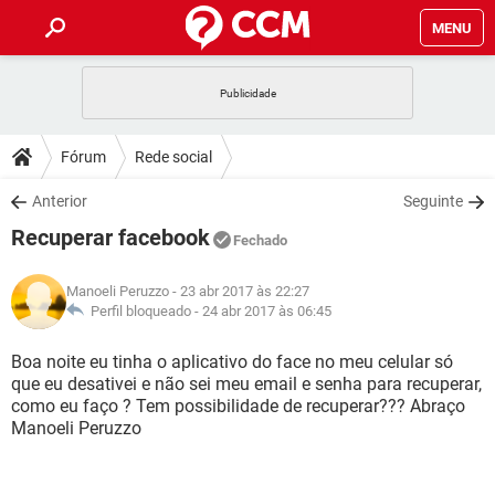
MENU
INÍCIO
JOGOS
WHATSAPP
DICAS
Fórum
Rede social
CELULAR
FACEBOOK
JOGOS
WHATSAPP
DOWNLOADS
Anterior
Seguinte
OUTLOOK
EXCEL
CELULAR
FACEBOOK
Recuperar facebook
INSTAGRAM
JOGOS
GMAIL
WHATSAPP
Fechado
FÓRUM
OUTLOOK
EXCEL
GUIA DE COMPRAS
CELULAR
FACEBOOK
Manoeli Peruzzo
- 23 abr 2017 às 22:27
INSTAGRAM
JOGOS
GMAIL
WHATSAPP
GLOSSÁRIO
Perfil bloqueado -
24 abr 2017 às 06:45
OUTLOOK
EXCEL
GUIA DE COMPRAS
CELULAR
FACEBOOK
INSTAGRAM
JOGOS
GMAIL
WHATSAPP
Boa noite eu tinha o aplicativo do face no meu celular só
OUTLOOK
EXCEL
que eu desativei e não sei meu email e senha para recuperar,
GUIA DE COMPRAS
CELULAR
FACEBOOK
como eu faço ? Tem possibilidade de recuperar??? Abraço
INSTAGRAM
GMAIL
Manoeli Peruzzo
OUTLOOK
EXCEL
GUIA DE COMPRAS
INSTAGRAM
GMAIL