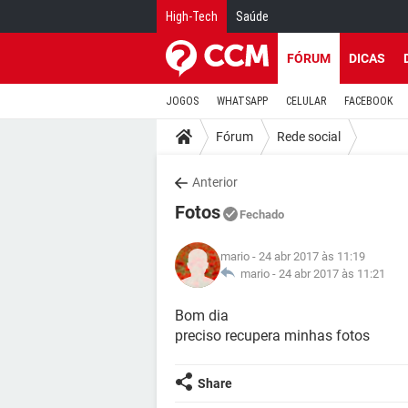
High-Tech
Saúde
FÓRUM
DICAS
JOGOS
WHATSAPP
CELULAR
FACEBOOK
Fórum
Rede social
Anterior
Fotos
Fechado
mario
- 24 abr 2017 às 11:19
mario -
24 abr 2017 às 11:21
Bom dia
preciso recupera minhas fotos
Share