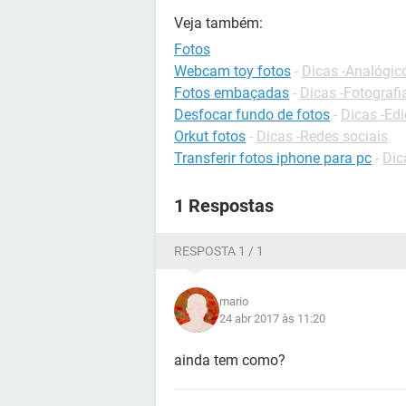
Veja também:
Fotos
Webcam toy fotos
-
Dicas -Analógico
Fotos embaçadas
-
Dicas -Fotografi
Desfocar fundo de fotos
-
Dicas -Edi
Orkut fotos
-
Dicas -Redes sociais
Transferir fotos iphone para pc
-
Dic
1 Respostas
RESPOSTA 1 / 1
mario
24 abr 2017 às 11:20
ainda tem como?