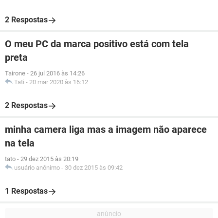
2 Respostas
O meu PC da marca positivo está com tela
preta
Tairone
-
26 jul 2016 às 14:26
Tati
-
20 mar 2020 às 16:12
2 Respostas
minha camera liga mas a imagem não aparece
na tela
tato
-
29 dez 2015 às 20:19
usuário anônimo
-
30 dez 2015 às 09:42
1 Respostas