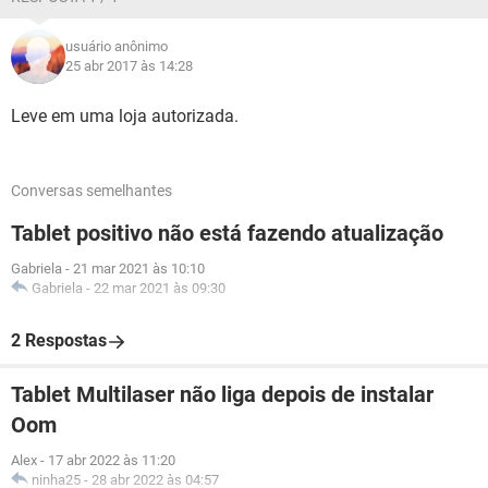
usuário anônimo
25 abr 2017 às 14:28
Leve em uma loja autorizada.
Conversas semelhantes
Tablet positivo não está fazendo atualização
Gabriela
-
21 mar 2021 às 10:10
Gabriela
-
22 mar 2021 às 09:30
2 Respostas
Tablet Multilaser não liga depois de instalar
Oom
Alex
-
17 abr 2022 às 11:20
ninha25
-
28 abr 2022 às 04:57