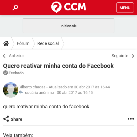
MENU
INÍCIO
JOGOS
WHATSAPP
DICAS
Fórum
Rede social
CELULAR
FACEBOOK
JOGOS
WHATSAPP
DOWNLOADS
Anterior
Seguinte
OUTLOOK
EXCEL
CELULAR
FACEBOOK
Quero reativar minha conta do Facebook
INSTAGRAM
JOGOS
GMAIL
WHATSAPP
FÓRUM
OUTLOOK
EXCEL
Fechado
GUIA DE COMPRAS
CELULAR
FACEBOOK
INSTAGRAM
JOGOS
GMAIL
WHATSAPP
GLOSSÁRIO
OUTLOOK
Gilberto chagas
- Atualizado em 30 abr 2017 às 16:44
EXCEL
GUIA DE COMPRAS
CELULAR
FACEBOOK
usuário anônimo -
30 abr 2017 às 16:45
INSTAGRAM
JOGOS
GMAIL
WHATSAPP
OUTLOOK
EXCEL
quero reativar minha conta do facebook
GUIA DE COMPRAS
CELULAR
FACEBOOK
INSTAGRAM
GMAIL
OUTLOOK
EXCEL
Share
GUIA DE COMPRAS
INSTAGRAM
GMAIL
Veja também: