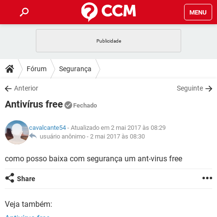
MENU
INÍCIO
JOGOS
WHATSAPP
DICAS
Fórum
Segurança
CELULAR
FACEBOOK
JOGOS
WHATSAPP
DOWNLOADS
Anterior
Seguinte
OUTLOOK
EXCEL
CELULAR
FACEBOOK
Antivírus free
INSTAGRAM
JOGOS
GMAIL
WHATSAPP
Fechado
FÓRUM
OUTLOOK
EXCEL
GUIA DE COMPRAS
CELULAR
FACEBOOK
cavalcante54
- Atualizado em 2 mai 2017 às 08:29
INSTAGRAM
JOGOS
GMAIL
WHATSAPP
GLOSSÁRIO
usuário anônimo -
2 mai 2017 às 08:30
OUTLOOK
EXCEL
GUIA DE COMPRAS
CELULAR
FACEBOOK
INSTAGRAM
JOGOS
GMAIL
WHATSAPP
como posso baixa com segurança um ant-virus free
OUTLOOK
EXCEL
GUIA DE COMPRAS
CELULAR
FACEBOOK
Share
INSTAGRAM
GMAIL
OUTLOOK
EXCEL
GUIA DE COMPRAS
Veja também:
INSTAGRAM
GMAIL