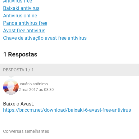
Antivírus free
GUIA DE COMPRAS
Baixaki antivirus
Antivirus online
Panda antivirus free
Avast free antivirus
Chave de ativação avast free antivirus
1 Respostas
RESPOSTA 1 / 1
usuário anônimo
2 mai 2017 às 08:30
Baixe o Avast:
https://br.ccm.net/download/baixaki-6-avast-free-antivirus
Conversas semelhantes