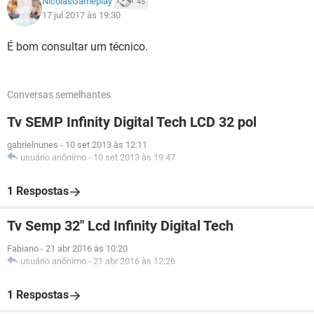
NicolasGameplay
45
17 jul 2017 às 19:30
É bom consultar um técnico.
Conversas semelhantes
Tv SEMP Infinity Digital Tech LCD 32 pol
gabrielnunes
-
10 set 2013 às 12:11
usuário anônimo
-
10 set 2013 às 19:47
1 Respostas
Tv Semp 32" Lcd Infinity Digital Tech
Fabiano
-
21 abr 2016 às 10:20
usuário anônimo
-
21 abr 2016 às 12:26
1 Respostas