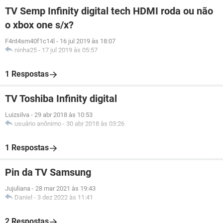
TV Semp Infinity digital tech HDMI roda ou não
o xbox one s/x?
F4nt4sm40f1c14l
-
16 jul 2019 às 18:07
ninha25
-
17 jul 2019 às 05:57
1 Respostas
TV Toshiba Infinity digital
Luizsilva
-
29 abr 2018 às 10:53
usuário anônimo
-
30 abr 2018 às 03:26
1 Respostas
Pin da TV Samsung
Jujuliana
-
28 mar 2021 às 19:43
Daniel
-
3 dez 2022 às 11:41
2 Respostas