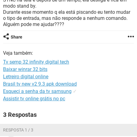
GUIA DE COMPRAS
modo stand by.
Durante esse momento q ela está piscando eu tento mudar
o tipo de entrada, mas não responde a nenhum comando.
Alguém pode me ajudar????
Share
Veja também:
Tv semp 32 infinity digital tech
Baixar winrar 32 bits
Letreiro digital online
Brasil tv new v2 9.3 apk download
Esqueci a senha da tv samsung
✓
Assistir tv online grátis no pc
3 Respostas
RESPOSTA 1 / 3