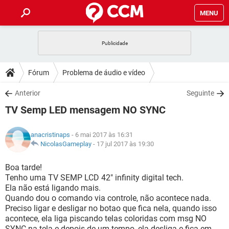
MENU
INÍCIO
JOGOS
WHATSAPP
DICAS
Fórum
Problema de áudio e vídeo
CELULAR
FACEBOOK
JOGOS
WHATSAPP
DOWNLOADS
Anterior
Seguinte
OUTLOOK
EXCEL
CELULAR
FACEBOOK
TV Semp LED mensagem NO SYNC
INSTAGRAM
JOGOS
GMAIL
WHATSAPP
FÓRUM
OUTLOOK
EXCEL
GUIA DE COMPRAS
CELULAR
FACEBOOK
anacristinaps
- 6 mai 2017 às 16:31
INSTAGRAM
JOGOS
GMAIL
WHATSAPP
GLOSSÁRIO
NicolasGameplay
-
17 jul 2017 às 19:30
OUTLOOK
EXCEL
GUIA DE COMPRAS
CELULAR
FACEBOOK
INSTAGRAM
JOGOS
GMAIL
WHATSAPP
Boa tarde!
OUTLOOK
EXCEL
Tenho uma TV SEMP LCD 42" infinity digital tech.
GUIA DE COMPRAS
CELULAR
FACEBOOK
Ela não está ligando mais.
INSTAGRAM
GMAIL
Quando dou o comando via controle, não acontece nada.
OUTLOOK
EXCEL
GUIA DE COMPRAS
Preciso ligar e desligar no botao que fica nela, quando isso
INSTAGRAM
GMAIL
acontece, ela liga piscando telas coloridas com msg NO
SYNC na tela e depois de um tempo, ela desliga e fica em