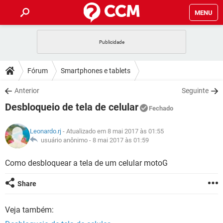
MENU
INÍCIO
JOGOS
WHATSAPP
DICAS
Fórum
Smartphones e tablets
CELULAR
FACEBOOK
JOGOS
WHATSAPP
DOWNLOADS
Anterior
Seguinte
OUTLOOK
EXCEL
CELULAR
FACEBOOK
Desbloqueio de tela de celular
INSTAGRAM
JOGOS
GMAIL
WHATSAPP
Fechado
FÓRUM
OUTLOOK
EXCEL
GUIA DE COMPRAS
CELULAR
FACEBOOK
Leonardo.rj
- Atualizado em 8 mai 2017 às 01:55
INSTAGRAM
JOGOS
GMAIL
WHATSAPP
GLOSSÁRIO
usuário anônimo -
8 mai 2017 às 01:59
OUTLOOK
EXCEL
GUIA DE COMPRAS
CELULAR
FACEBOOK
INSTAGRAM
JOGOS
GMAIL
WHATSAPP
Como desbloquear a tela de um celular motoG
OUTLOOK
EXCEL
GUIA DE COMPRAS
CELULAR
FACEBOOK
Share
INSTAGRAM
GMAIL
OUTLOOK
EXCEL
GUIA DE COMPRAS
Veja também:
INSTAGRAM
GMAIL