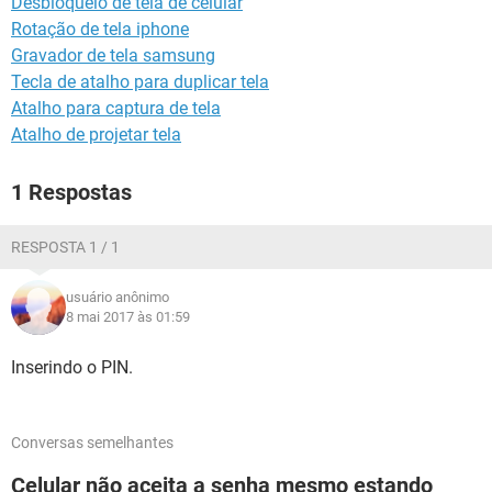
Desbloqueio de tela de celular
GUIA DE COMPRAS
Rotação de tela iphone
Gravador de tela samsung
Tecla de atalho para duplicar tela
Atalho para captura de tela
Atalho de projetar tela
1 Respostas
RESPOSTA 1 / 1
usuário anônimo
8 mai 2017 às 01:59
Inserindo o PIN.
Conversas semelhantes
Celular não aceita a senha mesmo estando