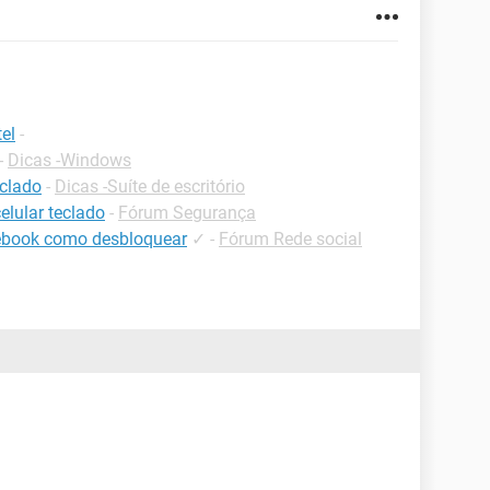
el
-
-
Dicas -Windows
eclado
-
Dicas -Suíte de escritório
elular teclado
-
Fórum Segurança
ebook como desbloquear
✓
-
Fórum Rede social