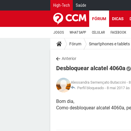
High-Tech
Saúde
FÓRUM
DICAS
JOGOS
WHATSAPP
CELULAR
FACEBOOK
Fórum
Smartphones e tablets
Anterior
Desbloquear alcatel 4060a
Alessandra Semençato Butaccini
- 8
Perfil bloqueado -
8 mai 2017 às
Bom dia,
Como desbloquear alcatel 4060a, pel