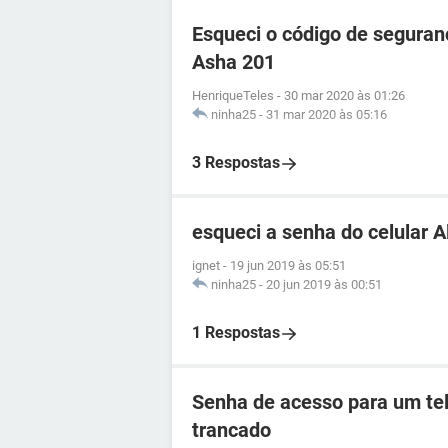
Esqueci o código de seguran
Asha 201
HenriqueTeles
-
30 mar 2020 às 01:26
ninha25
-
31 mar 2020 às 05:16
3 Respostas
esqueci a senha do celular 
ignet
-
19 jun 2019 às 05:51
ninha25
-
20 jun 2019 às 00:51
1 Respostas
Senha de acesso para um tel
trancado