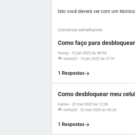
Isto você deverá ver com um técnico
Conversas semelhantes
Como faço para desbloquear 
Kaveg
-
12 jan 2022 às 08:54
ninha25
-
13 jan 2022 às 07:51
1 Respostas
Como desbloquear meu celula
Karine
-
22 mai 2020 às 12:26
ninha25
-
23 mai 2020 às 06:24
1 Respostas