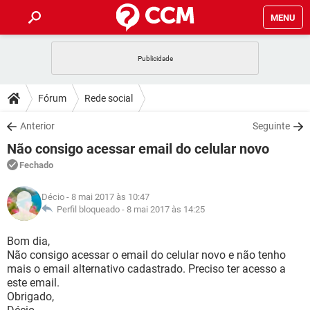
MENU
INÍCIO
JOGOS
WHATSAPP
DICAS
Fórum
Rede social
CELULAR
FACEBOOK
JOGOS
WHATSAPP
DOWNLOADS
Anterior
Seguinte
OUTLOOK
EXCEL
CELULAR
FACEBOOK
Não consigo acessar email do celular novo
INSTAGRAM
JOGOS
GMAIL
WHATSAPP
FÓRUM
OUTLOOK
EXCEL
Fechado
GUIA DE COMPRAS
CELULAR
FACEBOOK
INSTAGRAM
JOGOS
GMAIL
WHATSAPP
GLOSSÁRIO
OUTLOOK
Décio
- 8 mai 2017 às 10:47
EXCEL
GUIA DE COMPRAS
CELULAR
FACEBOOK
Perfil bloqueado -
8 mai 2017 às 14:25
INSTAGRAM
JOGOS
GMAIL
WHATSAPP
OUTLOOK
EXCEL
Bom dia,
GUIA DE COMPRAS
CELULAR
FACEBOOK
Não consigo acessar o email do celular novo e não tenho
INSTAGRAM
GMAIL
mais o email alternativo cadastrado. Preciso ter acesso a
OUTLOOK
EXCEL
GUIA DE COMPRAS
este email.
INSTAGRAM
GMAIL
Obrigado,