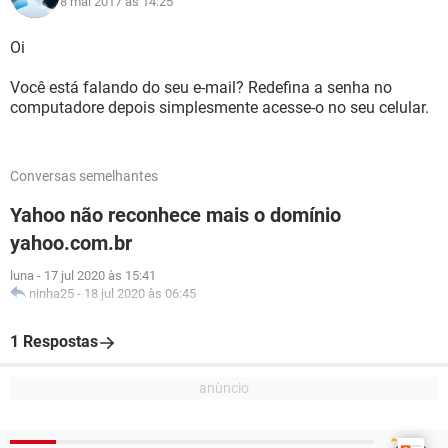
8 mai 2017 às 14:25
Oi
Você está falando do seu e-mail? Redefina a senha no
computadore depois simplesmente acesse-o no seu celular.
Conversas semelhantes
Yahoo não reconhece mais o domínio
yahoo.com.br
luna
-
17 jul 2020 às 15:41
ninha25
-
18 jul 2020 às 06:45
1 Respostas