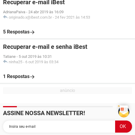
Recuperar e-mail iBest
AdrianaPaiva
-
24 abr 2019 às 16:09
originado.x@ibest.com.br
-
24 fev 2021 às 14:53
5 Respostas
Recuperar e-mail e senha iBest
Tatiane
-
5 out 2019 às 10:31
ninha25
-
6 out 2019 às 03:34
1 Respostas
ASSINE NOSSA NEWSLETTER!