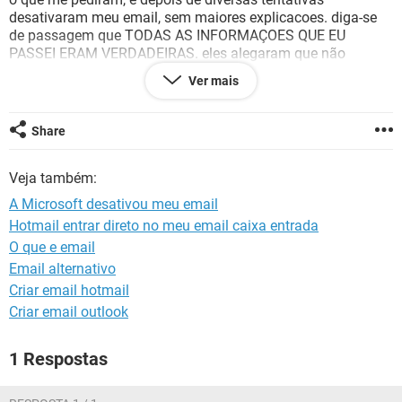
GUIA DE COMPRAS
desativaram meu email, sem maiores explicacoes. diga-se
de passagem que TODAS AS INFORMAÇOES QUE EU
PASSEI ERAM VERDADEIRAS. eles alegaram que não
correspondia ao informado.
Ver mais
RESULTADO: perdi 31 anos de email, lembrancas,
informações mega importantes.
Share
alguem sabe a quem eu posso recorrer para reativar meu
email e recuperar o que tinha nele?
Veja também:
por conta disso perdi tambem meu endereço do skype.
A Microsoft desativou meu email
se alguem tiver alguma dica eu fico muito feliz!!
Hotmail entrar direto no meu email caixa entrada
O que e email
Email alternativo
Criar email hotmail
Criar email outlook
1 Respostas