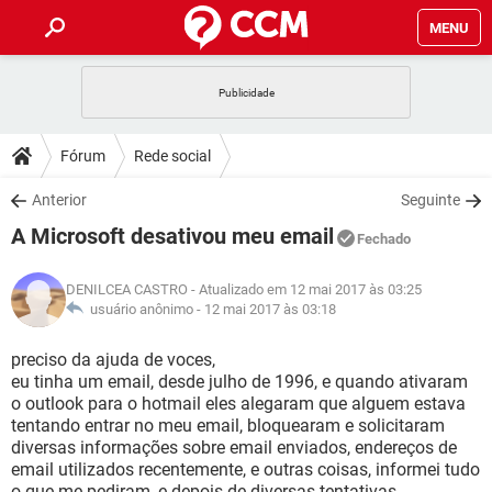
MENU
INÍCIO
JOGOS
WHATSAPP
DICAS
Fórum
Rede social
CELULAR
FACEBOOK
JOGOS
WHATSAPP
DOWNLOADS
Anterior
Seguinte
OUTLOOK
EXCEL
CELULAR
FACEBOOK
A Microsoft desativou meu email
INSTAGRAM
JOGOS
GMAIL
WHATSAPP
Fechado
FÓRUM
OUTLOOK
EXCEL
GUIA DE COMPRAS
CELULAR
FACEBOOK
DENILCEA CASTRO
- Atualizado em 12 mai 2017 às 03:25
INSTAGRAM
JOGOS
GMAIL
WHATSAPP
GLOSSÁRIO
usuário anônimo -
12 mai 2017 às 03:18
OUTLOOK
EXCEL
GUIA DE COMPRAS
CELULAR
FACEBOOK
INSTAGRAM
JOGOS
GMAIL
WHATSAPP
preciso da ajuda de voces,
OUTLOOK
EXCEL
eu tinha um email, desde julho de 1996, e quando ativaram
GUIA DE COMPRAS
CELULAR
FACEBOOK
o outlook para o hotmail eles alegaram que alguem estava
INSTAGRAM
GMAIL
tentando entrar no meu email, bloquearam e solicitaram
OUTLOOK
EXCEL
GUIA DE COMPRAS
diversas informações sobre email enviados, endereços de
INSTAGRAM
GMAIL
email utilizados recentemente, e outras coisas, informei tudo
o que me pediram, e depois de diversas tentativas