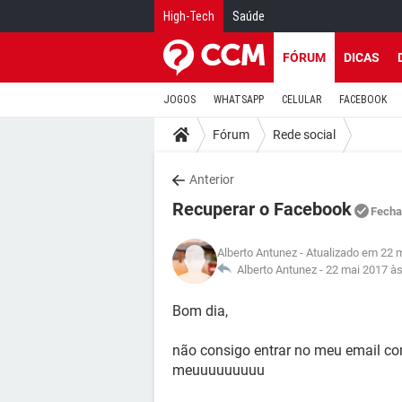
High-Tech
Saúde
FÓRUM
DICAS
JOGOS
WHATSAPP
CELULAR
FACEBOOK
Fórum
Rede social
Anterior
Recuperar o Facebook
Fecha
Alberto Antunez
- Atualizado em 22 
Alberto Antunez -
22 mai 2017 às
Bom dia,
não consigo entrar no meu email co
meuuuuuuuuu