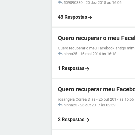
509090880
-
20 dez 2018 às 16:06
43 Respostas
Quero recuperar o meu Face
Quero recuperar o meu Facebook antigo mim 
ninha25
-
16 mai 2016 às 16:18
1 Respostas
Quero recuperar meu Facebo
rosângela Corrêa Dias
-
25 out 2017 às 16:55
ninha25
-
26 out 2017 às 02:59
2 Respostas