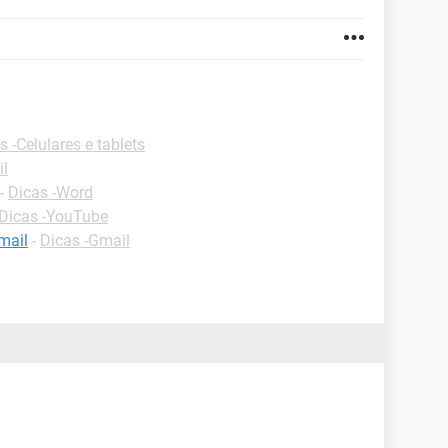
s -Celulares e tablets
il
-
Dicas -Word
Dicas -YouTube
mail
-
Dicas -Gmail