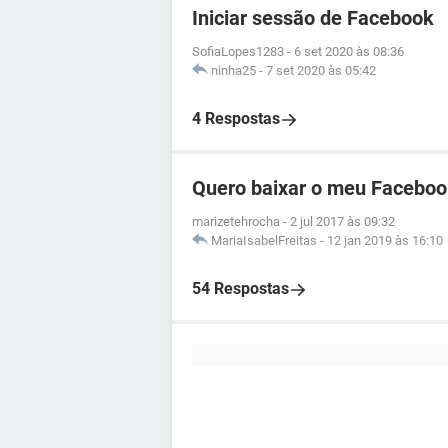
Iniciar sessão de Facebook
SofiaLopes1283
-
6 set 2020 às 08:36
ninha25
-
7 set 2020 às 05:42
4 Respostas
Quero baixar o meu Faceboo
marizetehrocha
-
2 jul 2017 às 09:32
MariaIsabelFreitas
-
12 jan 2019 às 16:10
54 Respostas