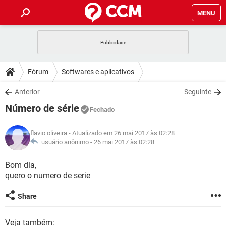
MENU
INÍCIO
JOGOS
WHATSAPP
DICAS
Fórum
Softwares e aplicativos
CELULAR
FACEBOOK
JOGOS
WHATSAPP
DOWNLOADS
Anterior
Seguinte
OUTLOOK
EXCEL
CELULAR
FACEBOOK
Número de série
INSTAGRAM
JOGOS
GMAIL
WHATSAPP
Fechado
FÓRUM
OUTLOOK
EXCEL
GUIA DE COMPRAS
CELULAR
FACEBOOK
flavio oliveira
- Atualizado em 26 mai 2017 às 02:28
INSTAGRAM
JOGOS
GMAIL
WHATSAPP
GLOSSÁRIO
usuário anônimo -
26 mai 2017 às 02:28
OUTLOOK
EXCEL
GUIA DE COMPRAS
CELULAR
FACEBOOK
INSTAGRAM
JOGOS
GMAIL
WHATSAPP
Bom dia,
OUTLOOK
EXCEL
quero o numero de serie
GUIA DE COMPRAS
CELULAR
FACEBOOK
INSTAGRAM
GMAIL
OUTLOOK
EXCEL
Share
GUIA DE COMPRAS
INSTAGRAM
GMAIL
Veja também: