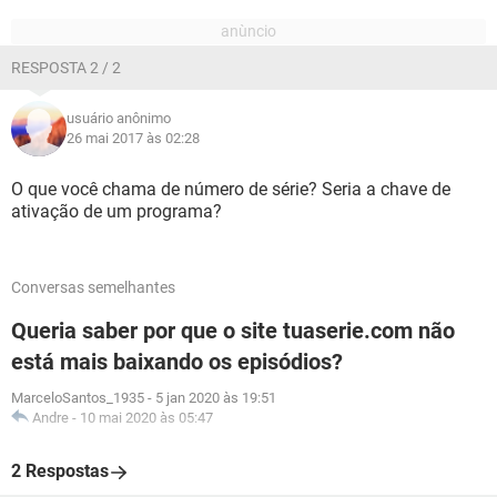
RESPOSTA 2 / 2
usuário anônimo
26 mai 2017 às 02:28
O que você chama de número de série? Seria a chave de
ativação de um programa?
Conversas semelhantes
Queria saber por que o site tuaserie.com não
está mais baixando os episódios?
MarceloSantos_1935
-
5 jan 2020 às 19:51
Andre
-
10 mai 2020 às 05:47
2 Respostas