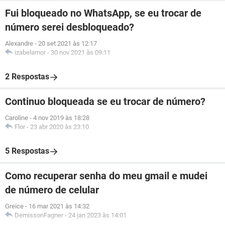
Fui bloqueado no WhatsApp, se eu trocar de
número serei desbloqueado?
Alexandre
-
20 set 2021 às 12:17
izabelamor
-
30 nov 2021 às 09:11
2 Respostas
Continuo bloqueada se eu trocar de número?
Caroline
-
4 nov 2019 às 18:28
Flor
-
23 abr 2020 às 23:10
5 Respostas
Como recuperar senha do meu gmail e mudei
de número de celular
Greice
-
16 mar 2021 às 14:32
DemissonFagner
-
24 jan 2023 às 14:01