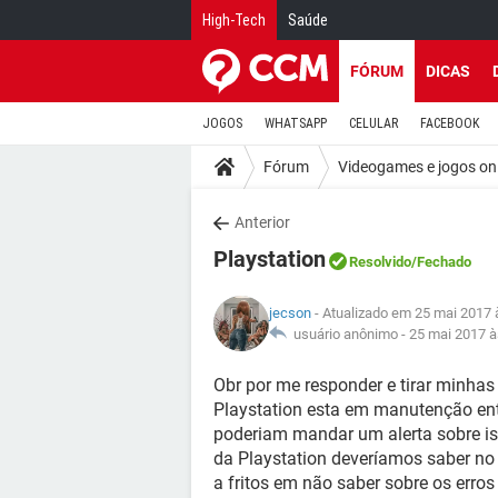
High-Tech
Saúde
FÓRUM
DICAS
JOGOS
WHATSAPP
CELULAR
FACEBOOK
Fórum
Videogames e jogos on
Anterior
Playstation
Resolvido
/Fechado
jecson
- Atualizado em 25 mai 2017 
usuário anônimo -
25 mai 2017 à
Obr por me responder e tirar minhas
Playstation esta em manutenção ent
poderiam mandar um alerta sobre is
da Playstation deveríamos saber no
a fritos em não saber sobre os erro