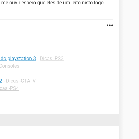
r me ouvir espero que eles de um jeito nisto logo
do playstation 3
-
Dicas -PS3
-Consoles
2
-
Dicas -GTA IV
cas -PS4