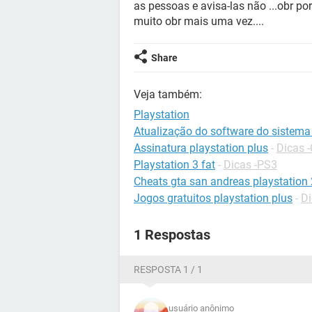
as pessoas e avisa-las não ...obr po
muito obr mais uma vez....
Share
Veja também:
Playstation
Atualização do software do sistema 
Assinatura playstation plus
-
Dicas 
Playstation 3 fat
-
Dicas -PS3
Cheats gta san andreas playstation 
Jogos gratuitos playstation plus
-
Di
1 Respostas
RESPOSTA 1 / 1
usuário anônimo