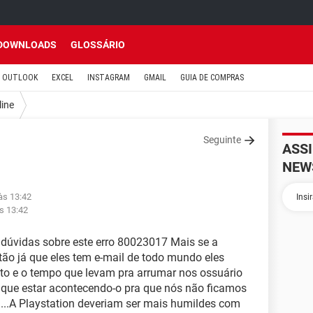
DOWNLOADS
GLOSSÁRIO
OUTLOOK
EXCEL
INSTAGRAM
GMAIL
GUIA DE COMPRAS
line
Seguinte
ASS
NEW
às 13:42
s 13:42
 dúvidas sobre este erro 80023017 Mais se a
ão já que eles tem e-mail de todo mundo eles
to e o tempo que levam pra arrumar nos ossuário
 que estar acontecendo-o pra que nós não ficamos
s ...A Playstation deveriam ser mais humildes com