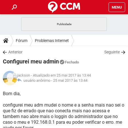
MENU
INÍCIO
JOGOS
WHATSAPP
DICAS
Fórum
Problemas Internet
CELULAR
FACEBOOK
JOGOS
WHATSAPP
DOWNLOADS
Anterior
Seguinte
OUTLOOK
EXCEL
CELULAR
FACEBOOK
Configurei meu admin
INSTAGRAM
JOGOS
GMAIL
WHATSAPP
Fechado
FÓRUM
OUTLOOK
EXCEL
GUIA DE COMPRAS
CELULAR
FACEBOOK
jackson
- Atualizado em 25 mai 2017 às 13:44
INSTAGRAM
JOGOS
GMAIL
WHATSAPP
GLOSSÁRIO
usuário anônimo -
25 mai 2017 às 13:44
OUTLOOK
EXCEL
GUIA DE COMPRAS
CELULAR
FACEBOOK
INSTAGRAM
JOGOS
GMAIL
WHATSAPP
Bom dia,
OUTLOOK
EXCEL
GUIA DE COMPRAS
CELULAR
FACEBOOK
configurei meu adm mudei o nome e a senha mais nao sei o
INSTAGRAM
GMAIL
que fiz de errado que nao conecta mais nao acessa e
OUTLOOK
EXCEL
GUIA DE COMPRAS
tambem nao abre mais o loggin do administrador que no
INSTAGRAM
GMAIL
caso o meu e 192.168.0.1 para eu poder verificar o erro. me
ajude por favor