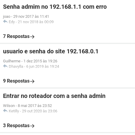
Senha admim no 192.168.1.1 com erro
joao
-
29 nov 2017 às 11:41
Edy
-
21 nov 2018 às 00:09
7 Respostas
usuario e senha do site 192.168.0.1
Guilherme
-
1 dez 2015 às 19:26
Dhavylla
-
6 jun 2019 às 19:24
9 Respostas
Entrar no roteador com a senha admin
Wilson
-
8 mai 2017 às 23:52
Ketilly
-
29 out 2020 às 23:06
3 Respostas