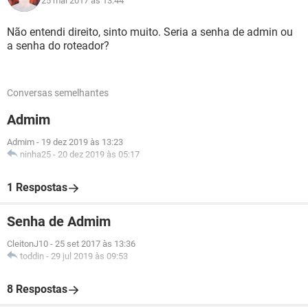
25 mai 2017 às 13:44
Não entendi direito, sinto muito. Seria a senha de admin ou
a senha do roteador?
Conversas semelhantes
Admim
Admim
-
19 dez 2019 às 13:23
ninha25
-
20 dez 2019 às 05:17
1 Respostas
Senha de Admim
CleitonJ10
-
25 set 2017 às 13:36
toddin
-
29 jul 2019 às 09:53
8 Respostas