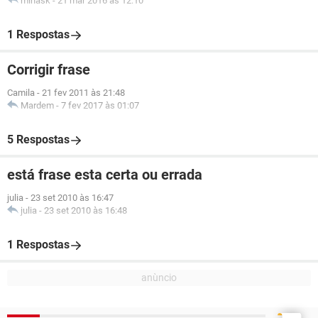
minask
-
21 mar 2016 às 12:10
1 Respostas
Corrigir frase
Camila
-
21 fev 2011 às 21:48
Mardem
-
7 fev 2017 às 01:07
5 Respostas
está frase esta certa ou errada
julia
-
23 set 2010 às 16:47
julia
-
23 set 2010 às 16:48
1 Respostas