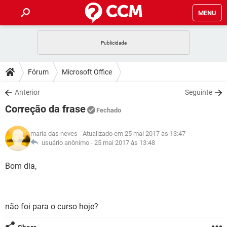
MENU
INÍCIO
JOGOS
WHATSAPP
DICAS
Fórum
Microsoft Office
CELULAR
FACEBOOK
JOGOS
WHATSAPP
DOWNLOADS
Anterior
Seguinte
OUTLOOK
EXCEL
CELULAR
FACEBOOK
Correção da frase
INSTAGRAM
JOGOS
GMAIL
WHATSAPP
Fechado
FÓRUM
OUTLOOK
EXCEL
GUIA DE COMPRAS
CELULAR
FACEBOOK
maria das neves
- Atualizado em 25 mai 2017 às 13:47
INSTAGRAM
JOGOS
GMAIL
WHATSAPP
GLOSSÁRIO
usuário anônimo -
25 mai 2017 às 13:48
OUTLOOK
EXCEL
GUIA DE COMPRAS
CELULAR
FACEBOOK
INSTAGRAM
JOGOS
GMAIL
WHATSAPP
Bom dia,
OUTLOOK
EXCEL
GUIA DE COMPRAS
CELULAR
FACEBOOK
INSTAGRAM
GMAIL
OUTLOOK
EXCEL
GUIA DE COMPRAS
não foi para o curso hoje?
INSTAGRAM
GMAIL