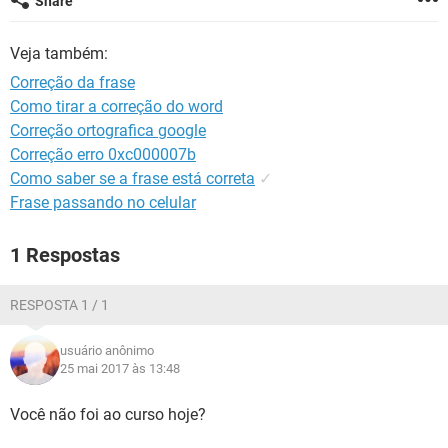
Share
GUIA DE COMPRAS
Veja também:
Correção da frase
Como tirar a correção do word
Correção ortografica google
Correção erro 0xc000007b
Como saber se a frase está correta
✓
Frase passando no celular
1 Respostas
RESPOSTA 1 / 1
usuário anônimo
25 mai 2017 às 13:48
Você não foi ao curso hoje?