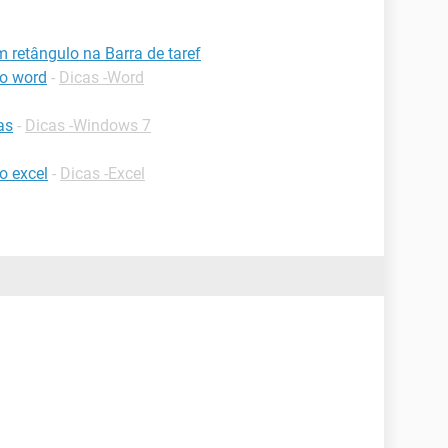
m retângulo na Barra de taref
no word
-
Dicas -Word
as
-
Dicas -Windows 7
o excel
-
Dicas -Excel