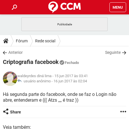
MENU
INÍCIO
JOGOS
WHATSAPP
DICAS
Fórum
Rede social
CELULAR
FACEBOOK
JOGOS
WHATSAPP
DOWNLOADS
Anterior
Seguinte
OUTLOOK
EXCEL
CELULAR
FACEBOOK
Criptografia facebook
INSTAGRAM
JOGOS
GMAIL
WHATSAPP
Fechado
FÓRUM
OUTLOOK
EXCEL
GUIA DE COMPRAS
CELULAR
FACEBOOK
waldeyrdes diná lima
- 15 jun 2017 às 03:41
INSTAGRAM
JOGOS
GMAIL
WHATSAPP
GLOSSÁRIO
usuário anônimo -
16 jun 2017 às 02:04
OUTLOOK
EXCEL
GUIA DE COMPRAS
CELULAR
FACEBOOK
INSTAGRAM
JOGOS
GMAIL
WHATSAPP
Há segunda parte do facebook, onde se faz o Login não
OUTLOOK
EXCEL
abre, entenderam e ((( Atzs ,,,, é traz ))
GUIA DE COMPRAS
CELULAR
FACEBOOK
INSTAGRAM
GMAIL
OUTLOOK
EXCEL
Share
GUIA DE COMPRAS
INSTAGRAM
GMAIL
Veja também: