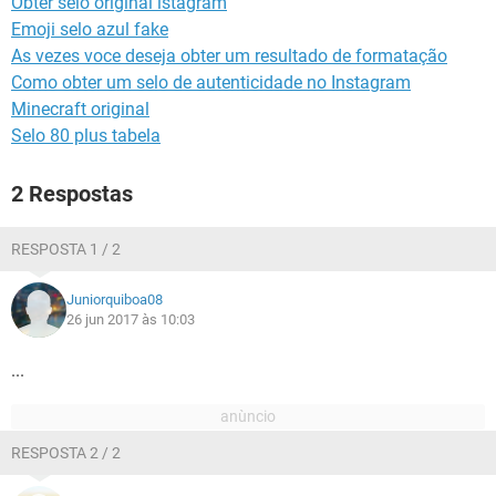
Obter selo original istagram
GUIA DE COMPRAS
Emoji selo azul fake
As vezes voce deseja obter um resultado de formatação
Como obter um selo de autenticidade no Instagram
Minecraft original
Selo 80 plus tabela
2 Respostas
RESPOSTA 1 / 2
Juniorquiboa08
26 jun 2017 às 10:03
...
RESPOSTA 2 / 2