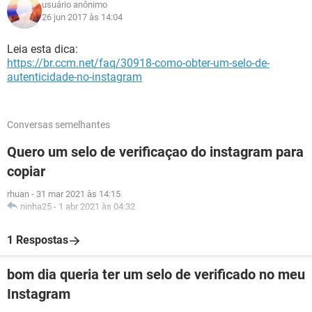
usuário anônimo
26 jun 2017 às 14:04
Leia esta dica:
https://br.ccm.net/faq/30918-como-obter-um-selo-de-
autenticidade-no-instagram
Conversas semelhantes
Quero um selo de verificaçao do instagram para
copiar
rhuan
-
31 mar 2021 às 14:15
ninha25
-
1 abr 2021 às 04:32
1 Respostas
bom dia queria ter um selo de verificado no meu
Instagram