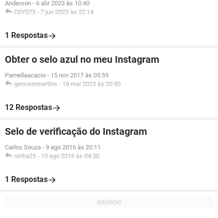
Anderson
-
6 abr 2023 às 10:40
C0Y073
-
7 jun 2023 às 22:14
1 Respostas
Obter o selo azul no meu Instagram
Pamellaacacio
-
15 nov 2017 às 05:59
gersoonmartins
-
18 mai 2023 às 20:50
12 Respostas
Selo de verificação do Instagram
Carlos Souza
-
9 ago 2016 às 20:11
ninha25
-
10 ago 2016 às 04:30
1 Respostas