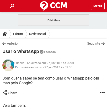
MENU
INÍCIO
JOGOS
WHATSAPP
DICAS
Fórum
Rede social
CELULAR
FACEBOOK
JOGOS
WHATSAPP
DOWNLOADS
Anterior
Seguinte
OUTLOOK
EXCEL
CELULAR
FACEBOOK
Usar o WhatsApp
INSTAGRAM
JOGOS
GMAIL
WHATSAPP
Fechado
FÓRUM
OUTLOOK
EXCEL
GUIA DE COMPRAS
CELULAR
FACEBOOK
Priscila
- Atualizado em 27 jun 2017 às 02:04
INSTAGRAM
JOGOS
GMAIL
WHATSAPP
GLOSSÁRIO
usuário anônimo -
27 jun 2017 às 02:05
OUTLOOK
EXCEL
GUIA DE COMPRAS
CELULAR
FACEBOOK
INSTAGRAM
JOGOS
GMAIL
WHATSAPP
Bom queria saber se tem como usar o Whatsapp pelo cell
OUTLOOK
EXCEL
mas pelo Google?
GUIA DE COMPRAS
CELULAR
FACEBOOK
INSTAGRAM
GMAIL
OUTLOOK
EXCEL
Share
GUIA DE COMPRAS
INSTAGRAM
GMAIL
Veja também: