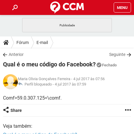
MENU
INÍCIO
JOGOS
WHATSAPP
DICAS
Fórum
E-mail
CELULAR
FACEBOOK
JOGOS
WHATSAPP
DOWNLOADS
Anterior
Seguinte
OUTLOOK
EXCEL
CELULAR
FACEBOOK
Qual é o meu código do Facebook?
INSTAGRAM
JOGOS
GMAIL
WHATSAPP
Fechado
FÓRUM
OUTLOOK
EXCEL
GUIA DE COMPRAS
CELULAR
FACEBOOK
Maria Olivia Gonçalves Ferreira
- 4 jul 2017 às 07:56
INSTAGRAM
JOGOS
GMAIL
WHATSAPP
GLOSSÁRIO
Perfil bloqueado -
4 jul 2017 às 07:59
OUTLOOK
EXCEL
GUIA DE COMPRAS
CELULAR
FACEBOOK
INSTAGRAM
JOGOS
GMAIL
WHATSAPP
Comf>59.0.307.125<\comf.
OUTLOOK
EXCEL
GUIA DE COMPRAS
CELULAR
FACEBOOK
Share
INSTAGRAM
GMAIL
OUTLOOK
EXCEL
GUIA DE COMPRAS
Veja também:
INSTAGRAM
GMAIL