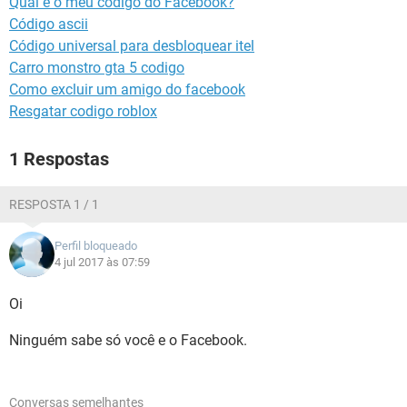
Qual é o meu código do Facebook?
GUIA DE COMPRAS
Código ascii
Código universal para desbloquear itel
Carro monstro gta 5 codigo
Como excluir um amigo do facebook
Resgatar codigo roblox
1 Respostas
RESPOSTA 1 / 1
Perfil bloqueado
4 jul 2017 às 07:59
Oi
Ninguém sabe só você e o Facebook.
Conversas semelhantes