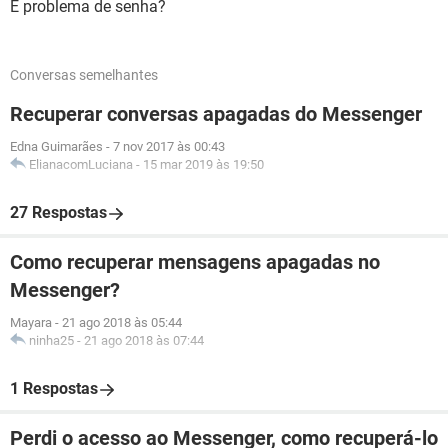
É problema de senha?
Conversas semelhantes
Recuperar conversas apagadas do Messenger
Edna Guimarães
-
7 nov 2017 às 00:43
ElianacomLuciana
-
15 mar 2019 às 19:50
27 Respostas
Como recuperar mensagens apagadas no
Messenger?
Mayara
-
21 ago 2018 às 05:44
ninha25
-
21 ago 2018 às 07:44
1 Respostas
Perdi o acesso ao Messenger, como recuperá-lo