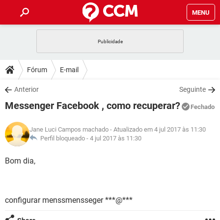
MENU
INÍCIO
JOGOS
WHATSAPP
DICAS
Fórum
E-mail
CELULAR
FACEBOOK
JOGOS
WHATSAPP
DOWNLOADS
Anterior
Seguinte
OUTLOOK
EXCEL
CELULAR
FACEBOOK
Messenger Facebook , como recuperar?
INSTAGRAM
JOGOS
GMAIL
WHATSAPP
Fechado
FÓRUM
OUTLOOK
EXCEL
GUIA DE COMPRAS
CELULAR
FACEBOOK
Jane Luci Campos machado
- Atualizado em 4 jul 2017 às 11:30
INSTAGRAM
JOGOS
GMAIL
WHATSAPP
GLOSSÁRIO
Perfil bloqueado -
4 jul 2017 às 11:30
OUTLOOK
EXCEL
GUIA DE COMPRAS
CELULAR
FACEBOOK
INSTAGRAM
JOGOS
GMAIL
WHATSAPP
Bom dia,
OUTLOOK
EXCEL
GUIA DE COMPRAS
CELULAR
FACEBOOK
INSTAGRAM
GMAIL
OUTLOOK
EXCEL
GUIA DE COMPRAS
configurar menssmensseger ***@***
INSTAGRAM
GMAIL