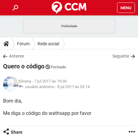
MENU
INÍCIO
JOGOS
WHATSAPP
DICAS
Fórum
Rede social
CELULAR
FACEBOOK
JOGOS
WHATSAPP
DOWNLOADS
Anterior
Seguinte
OUTLOOK
EXCEL
CELULAR
FACEBOOK
Quero o código
INSTAGRAM
JOGOS
GMAIL
WHATSAPP
Fechado
FÓRUM
OUTLOOK
EXCEL
GUIA DE COMPRAS
CELULAR
FACEBOOK
Silvana
- 7 jul 2017 às 19:30
INSTAGRAM
JOGOS
GMAIL
WHATSAPP
GLOSSÁRIO
usuário anônimo -
8 jul 2017 às 02:14
OUTLOOK
EXCEL
GUIA DE COMPRAS
CELULAR
FACEBOOK
INSTAGRAM
JOGOS
GMAIL
WHATSAPP
Bom dia,
OUTLOOK
EXCEL
GUIA DE COMPRAS
CELULAR
FACEBOOK
Me diga o código do wathsapp por favor
INSTAGRAM
GMAIL
OUTLOOK
EXCEL
GUIA DE COMPRAS
INSTAGRAM
GMAIL
Share