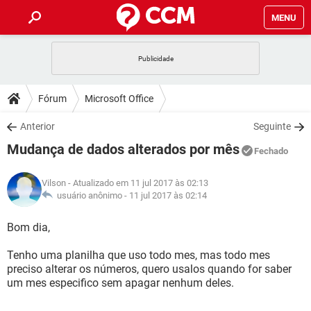
MENU
INÍCIO
JOGOS
WHATSAPP
DICAS
Fórum
Microsoft Office
CELULAR
FACEBOOK
JOGOS
WHATSAPP
DOWNLOADS
Anterior
Seguinte
OUTLOOK
EXCEL
CELULAR
FACEBOOK
Mudança de dados alterados por mês
INSTAGRAM
JOGOS
GMAIL
WHATSAPP
Fechado
FÓRUM
OUTLOOK
EXCEL
GUIA DE COMPRAS
CELULAR
FACEBOOK
Vilson
- Atualizado em 11 jul 2017 às 02:13
INSTAGRAM
JOGOS
GMAIL
WHATSAPP
GLOSSÁRIO
usuário anônimo -
11 jul 2017 às 02:14
OUTLOOK
EXCEL
GUIA DE COMPRAS
CELULAR
FACEBOOK
INSTAGRAM
JOGOS
GMAIL
WHATSAPP
Bom dia,
OUTLOOK
EXCEL
GUIA DE COMPRAS
CELULAR
FACEBOOK
Tenho uma planilha que uso todo mes, mas todo mes
INSTAGRAM
GMAIL
preciso alterar os números, quero usalos quando for saber
OUTLOOK
EXCEL
GUIA DE COMPRAS
um mes especifico sem apagar nenhum deles.
INSTAGRAM
GMAIL