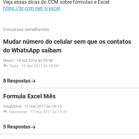
Veja essas dicas do CCM sobre fórmulas e Excel:
https://br.ccm.net/s/excel
Conversas semelhantes
Mudar número do celular sem que os contatos
do WhatsApp saibam
Neuci
-
14 out 2014 às 09:58
Tayla
-
10 dez 2017 às 00:09
8 Respostas
Formula Excel Mês
rosabsilva
-
11 mai 2017 às 10:13
Mazzaropi
-
17 mai 2017 às 13:37
5 Respostas