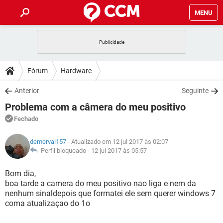
MENU
INÍCIO
JOGOS
WHATSAPP
DICAS
Fórum
Hardware
CELULAR
FACEBOOK
JOGOS
WHATSAPP
DOWNLOADS
Anterior
Seguinte
OUTLOOK
EXCEL
CELULAR
FACEBOOK
Problema com a câmera do meu positivo
INSTAGRAM
JOGOS
GMAIL
WHATSAPP
FÓRUM
OUTLOOK
EXCEL
Fechado
GUIA DE COMPRAS
CELULAR
FACEBOOK
INSTAGRAM
JOGOS
GMAIL
WHATSAPP
GLOSSÁRIO
OUTLOOK
demerval157
- Atualizado em 12 jul 2017 às 02:07
EXCEL
GUIA DE COMPRAS
CELULAR
FACEBOOK
Perfil bloqueado -
12 jul 2017 às 05:57
INSTAGRAM
JOGOS
GMAIL
WHATSAPP
OUTLOOK
EXCEL
Bom dia,
GUIA DE COMPRAS
CELULAR
FACEBOOK
boa tarde a camera do meu positivo nao liga e nem da
INSTAGRAM
GMAIL
nenhum sinaldepois que formatei ele sem querer windows 7
OUTLOOK
EXCEL
GUIA DE COMPRAS
coma atualizaçao do 1o
INSTAGRAM
GMAIL