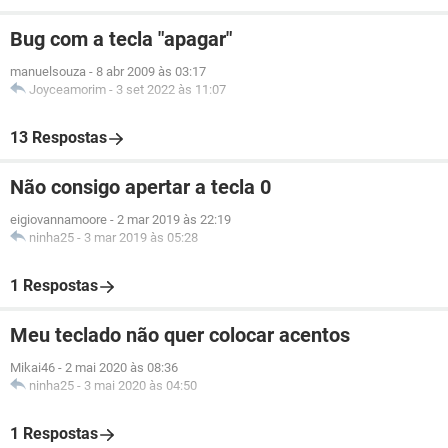
Bug com a tecla "apagar"
manuelsouza
-
8 abr 2009 às 03:17
Joyceamorim
-
3 set 2022 às 11:07
13 Respostas
Não consigo apertar a tecla 0
eigiovannamoore
-
2 mar 2019 às 22:19
ninha25
-
3 mar 2019 às 05:28
1 Respostas
Meu teclado não quer colocar acentos
Mikai46
-
2 mai 2020 às 08:36
ninha25
-
3 mai 2020 às 04:50
1 Respostas