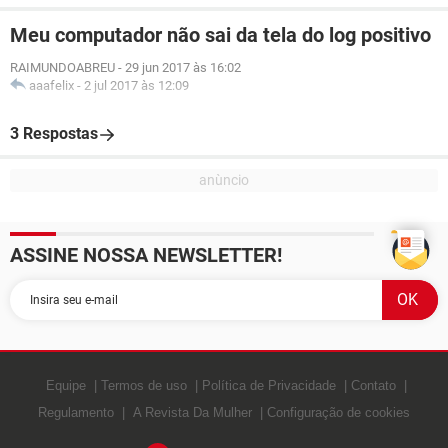
Meu computador não sai da tela do log positivo
RAIMUNDOABREU
-
29 jun 2017 às 16:02
aaafelix
-
2 jul 2017 às 12:09
3 Respostas
ASSINE NOSSA NEWSLETTER!
Equipe
Termos de uso
Política de Privacidade
Contato
Regulamento
A Revista Da Mulher
Configuração de cookies