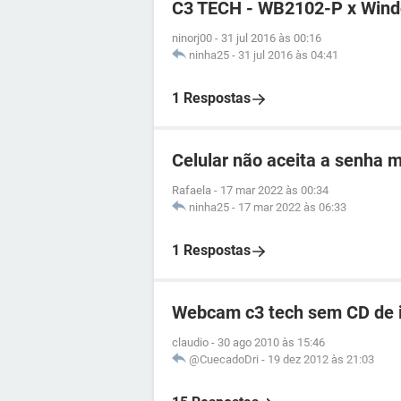
C3 TECH - WB2102-P x Windo
ninorj00
-
31 jul 2016 às 00:16
ninha25
-
31 jul 2016 às 04:41
1 Respostas
Celular não aceita a senha 
Rafaela
-
17 mar 2022 às 00:34
ninha25
-
17 mar 2022 às 06:33
1 Respostas
Webcam c3 tech sem CD de 
claudio
-
30 ago 2010 às 15:46
@CuecadoDri
-
19 dez 2012 às 21:03