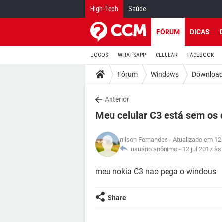
High-Tech
Saúde
FÓRUM
DICAS
JOGOS
WHATSAPP
CELULAR
FACEBOOK
Fórum
Windows
Downloa
Anterior
Meu celular C3 está sem os
nilson Fernandes
- Atualizado em 12 
usuário anônimo -
12 jul 2017 às
meu nokia C3 nao pega o windous
Share