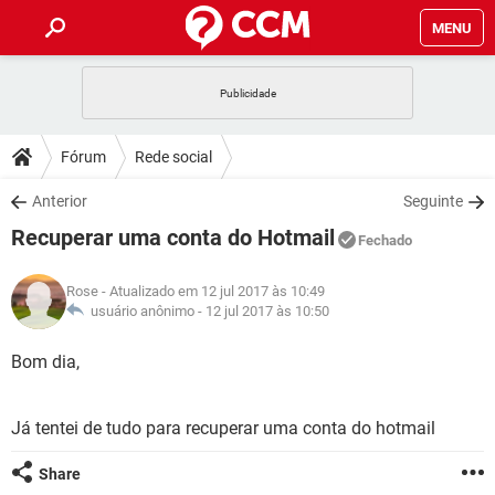
MENU
INÍCIO
JOGOS
WHATSAPP
DICAS
Fórum
Rede social
CELULAR
FACEBOOK
JOGOS
WHATSAPP
DOWNLOADS
Anterior
Seguinte
OUTLOOK
EXCEL
CELULAR
FACEBOOK
Recuperar uma conta do Hotmail
INSTAGRAM
JOGOS
GMAIL
WHATSAPP
Fechado
FÓRUM
OUTLOOK
EXCEL
GUIA DE COMPRAS
CELULAR
FACEBOOK
Rose
- Atualizado em 12 jul 2017 às 10:49
INSTAGRAM
JOGOS
GMAIL
WHATSAPP
GLOSSÁRIO
usuário anônimo -
12 jul 2017 às 10:50
OUTLOOK
EXCEL
GUIA DE COMPRAS
CELULAR
FACEBOOK
INSTAGRAM
JOGOS
GMAIL
WHATSAPP
Bom dia,
OUTLOOK
EXCEL
GUIA DE COMPRAS
CELULAR
FACEBOOK
INSTAGRAM
GMAIL
Já tentei de tudo para recuperar uma conta do hotmail
OUTLOOK
EXCEL
GUIA DE COMPRAS
INSTAGRAM
GMAIL
Share