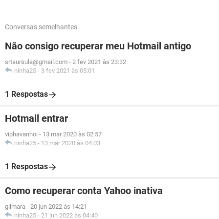
Conversas semelhantes
Não consigo recuperar meu Hotmail antigo
srtaursula@gmail.com
-
2 fev 2021 às 23:32
ninha25
-
3 fev 2021 às 05:01
1 Respostas
Hotmail entrar
viphavanhoi
-
13 mar 2020 às 02:57
ninha25
-
13 mar 2020 às 04:03
1 Respostas
Como recuperar conta Yahoo inativa
gilmara
-
20 jun 2022 às 14:21
ninha25
-
21 jun 2022 às 04:40