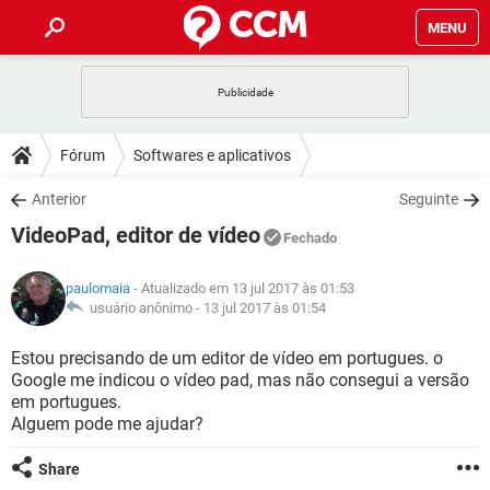
MENU
INÍCIO
JOGOS
WHATSAPP
DICAS
Fórum
Softwares e aplicativos
CELULAR
FACEBOOK
JOGOS
WHATSAPP
DOWNLOADS
Anterior
Seguinte
OUTLOOK
EXCEL
CELULAR
FACEBOOK
VideoPad, editor de vídeo
INSTAGRAM
JOGOS
GMAIL
WHATSAPP
Fechado
FÓRUM
OUTLOOK
EXCEL
GUIA DE COMPRAS
CELULAR
FACEBOOK
paulomaia
- Atualizado em 13 jul 2017 às 01:53
INSTAGRAM
JOGOS
GMAIL
WHATSAPP
GLOSSÁRIO
usuário anônimo -
13 jul 2017 às 01:54
OUTLOOK
EXCEL
GUIA DE COMPRAS
CELULAR
FACEBOOK
INSTAGRAM
JOGOS
GMAIL
WHATSAPP
Estou precisando de um editor de vídeo em portugues. o
OUTLOOK
EXCEL
Google me indicou o vídeo pad, mas não consegui a versão
GUIA DE COMPRAS
CELULAR
FACEBOOK
em portugues.
INSTAGRAM
GMAIL
Alguem pode me ajudar?
OUTLOOK
EXCEL
GUIA DE COMPRAS
INSTAGRAM
GMAIL
Share