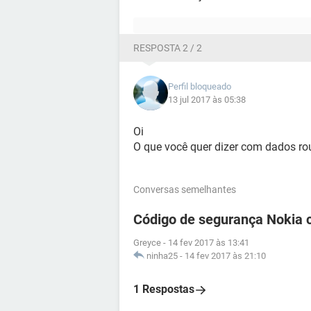
RESPOSTA 2 / 2
Perfil bloqueado
13 jul 2017 às 05:38
Oi
O que você quer dizer com dados 
Conversas semelhantes
Código de segurança Nokia 
Greyce
-
14 fev 2017 às 13:41
ninha25
-
14 fev 2017 às 21:10
1 Respostas