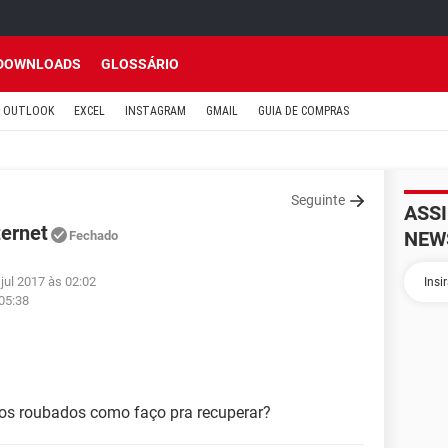
DOWNLOADS
GLOSSÁRIO
OUTLOOK
EXCEL
INSTAGRAM
GMAIL
GUIA DE COMPRAS
Seguinte
ASS
ternet
NEW
Fechado
jul 2017 às 02:02
 05:38
s roubados como faço pra recuperar?