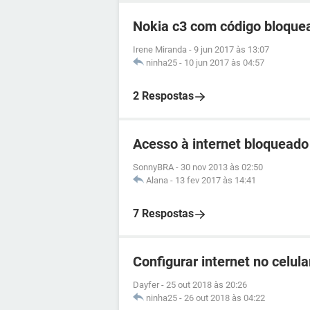
Nokia c3 com código bloque
Irene Miranda
-
9 jun 2017 às 13:07
ninha25
-
10 jun 2017 às 04:57
2 Respostas
Acesso à internet bloqueado
SonnyBRA
-
30 nov 2013 às 02:50
Alana
-
13 fev 2017 às 14:41
7 Respostas
Configurar internet no celul
Dayfer
-
25 out 2018 às 20:26
ninha25
-
26 out 2018 às 04:22