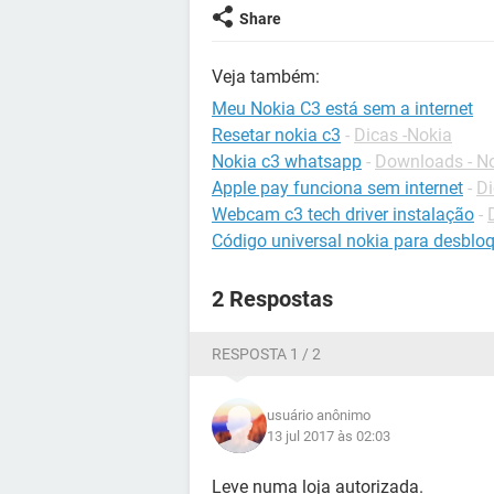
Share
Veja também:
Meu Nokia C3 está sem a internet
Resetar nokia c3
-
Dicas -Nokia
Nokia c3 whatsapp
-
Downloads - N
Apple pay funciona sem internet
-
Di
Webcam c3 tech driver instalação
-
Código universal nokia para desblo
2 Respostas
RESPOSTA 1 / 2
usuário anônimo
13 jul 2017 às 02:03
Leve numa loja autorizada.