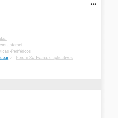
okia
cas -Internet
Dicas -Periféricos
quear
✓
-
Fórum Softwares e aplicativos