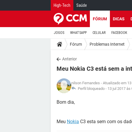
High-Tech
Saúde
FÓRUM
DICAS
JOGOS
WHATSAPP
CELULAR
FACEBOOK
Fórum
Problemas Internet
Anterior
Meu Nokia C3 está sem a in
nilson Fernandes
- Atualizado em 13 
Perfil bloqueado -
13 jul 2017 às
Bom dia,
Meu
Nokia
C3 esta sem com os dado