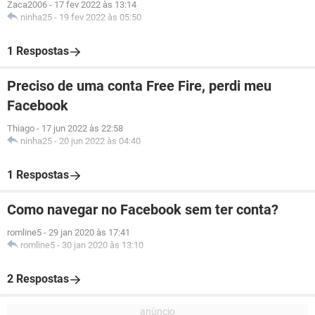
Zaca2006
-
17 fev 2022 às 13:14
ninha25
-
19 fev 2022 às 05:50
1 Respostas
Preciso de uma conta Free Fire, perdi meu
Facebook
Thiago
-
17 jun 2022 às 22:58
ninha25
-
20 jun 2022 às 04:40
1 Respostas
Como navegar no Facebook sem ter conta?
romline5
-
29 jan 2020 às 17:41
romline5
-
30 jan 2020 às 13:10
2 Respostas