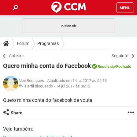
MENU
INÍCIO
JOGOS
WHATSAPP
DICAS
Fórum
Programas
CELULAR
FACEBOOK
JOGOS
WHATSAPP
DOWNLOADS
Anterior
Seguinte
OUTLOOK
EXCEL
CELULAR
FACEBOOK
Quero minha conta do Facebook
INSTAGRAM
JOGOS
GMAIL
WHATSAPP
Resolvido
/Fechado
FÓRUM
OUTLOOK
EXCEL
GUIA DE COMPRAS
CELULAR
FACEBOOK
Alex Rodrigues
- Atualizado em 14 jul 2017 às 06:13
INSTAGRAM
JOGOS
GMAIL
WHATSAPP
GLOSSÁRIO
Perfil bloqueado -
14 jul 2017 às 06:12
OUTLOOK
EXCEL
GUIA DE COMPRAS
CELULAR
FACEBOOK
INSTAGRAM
JOGOS
GMAIL
WHATSAPP
Quero minha conta do facebook de vouta
OUTLOOK
EXCEL
GUIA DE COMPRAS
CELULAR
FACEBOOK
Share
INSTAGRAM
GMAIL
OUTLOOK
EXCEL
GUIA DE COMPRAS
Veja também:
INSTAGRAM
GMAIL