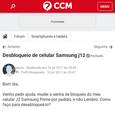
MENU
INÍCIO
JOGOS
WHATSAPP
DICAS
Fórum
Smartphones e tablets
CELULAR
FACEBOOK
JOGOS
WHATSAPP
DOWNLOADS
Anterior
Seguinte
OUTLOOK
EXCEL
CELULAR
FACEBOOK
Desbloqueio de celular Samsung j12
INSTAGRAM
JOGOS
GMAIL
WHATSAPP
Fechado
FÓRUM
OUTLOOK
EXCEL
GUIA DE COMPRAS
CELULAR
FACEBOOK
Maria
- Atualizado em 16 jul 2017 às 05:49
INSTAGRAM
JOGOS
GMAIL
WHATSAPP
GLOSSÁRIO
Perfil bloqueado -
16 jul 2017 às 05:47
OUTLOOK
EXCEL
GUIA DE COMPRAS
CELULAR
FACEBOOK
INSTAGRAM
JOGOS
GMAIL
WHATSAPP
Bom dia,
OUTLOOK
EXCEL
GUIA DE COMPRAS
CELULAR
FACEBOOK
Venho pedir ajuda, mudei a senha de bloqueio do meu
INSTAGRAM
GMAIL
celular J2 Samsung Prime por padrão, e não Lembro. Como
OUTLOOK
EXCEL
GUIA DE COMPRAS
faço para desabloqueá-lo?
INSTAGRAM
GMAIL