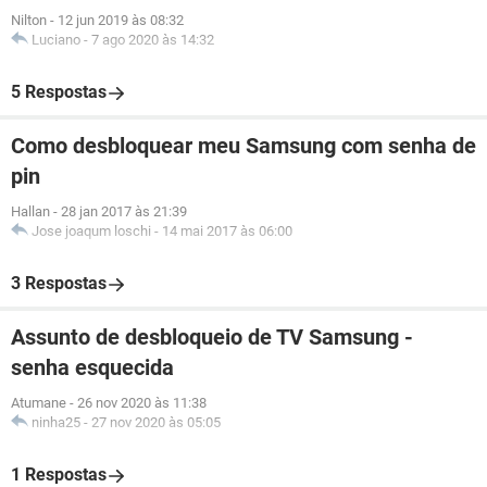
Nilton
-
12 jun 2019 às 08:32
Luciano
-
7 ago 2020 às 14:32
5 Respostas
Como desbloquear meu Samsung com senha de
pin
Hallan
-
28 jan 2017 às 21:39
Jose joaqum loschi
-
14 mai 2017 às 06:00
3 Respostas
Assunto de desbloqueio de TV Samsung -
senha esquecida
Atumane
-
26 nov 2020 às 11:38
ninha25
-
27 nov 2020 às 05:05
1 Respostas