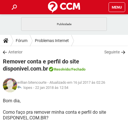
MENU
INÍCIO
JOGOS
WHATSAPP
DICAS
Fórum
Problemas Internet
CELULAR
FACEBOOK
JOGOS
WHATSAPP
DOWNLOADS
Anterior
Seguinte
OUTLOOK
EXCEL
CELULAR
FACEBOOK
Remover conta e perfil do site
INSTAGRAM
JOGOS
GMAIL
WHATSAPP
FÓRUM
OUTLOOK
EXCEL
disponivel.com.br
Resolvido
/Fechado
GUIA DE COMPRAS
CELULAR
FACEBOOK
INSTAGRAM
JOGOS
GMAIL
WHATSAPP
GLOSSÁRIO
OUTLOOK
EXCEL
willian bitencourte
- Atualizado em 16 jul 2017 às 02:26
GUIA DE COMPRAS
CELULAR
FACEBOOK
lopes -
22 jan 2018 às 12:54
INSTAGRAM
JOGOS
GMAIL
WHATSAPP
OUTLOOK
EXCEL
Bom dia,
GUIA DE COMPRAS
CELULAR
FACEBOOK
INSTAGRAM
GMAIL
OUTLOOK
EXCEL
Como faço pra remover minha conta e perfil do site
GUIA DE COMPRAS
DISPONIVEL.COM.BR?
INSTAGRAM
GMAIL