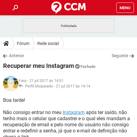
MENU
INÍCIO
JOGOS
WHATSAPP
DICAS
Fórum
Rede social
CELULAR
FACEBOOK
JOGOS
WHATSAPP
DOWNLOADS
Anterior
Seguinte
OUTLOOK
EXCEL
CELULAR
FACEBOOK
Recuperar meu Instagram
INSTAGRAM
JOGOS
GMAIL
WHATSAPP
Fechado
FÓRUM
OUTLOOK
EXCEL
GUIA DE COMPRAS
CELULAR
FACEBOOK
Yara
- 21 jul 2017 às 14:01
INSTAGRAM
JOGOS
GMAIL
WHATSAPP
GLOSSÁRIO
Perfil bloqueado -
21 jul 2017 às 14:14
OUTLOOK
EXCEL
GUIA DE COMPRAS
CELULAR
FACEBOOK
INSTAGRAM
JOGOS
GMAIL
WHATSAPP
Boa tarde!
OUTLOOK
EXCEL
GUIA DE COMPRAS
CELULAR
FACEBOOK
Não consigo entrar no meu
Instagram
após ter saído, não
INSTAGRAM
GMAIL
tenho mais o celular que cadastrei e o qual eles mandam a
OUTLOOK
EXCEL
GUIA DE COMPRAS
recuperação de email e pelo nome do usuário não consigo
INSTAGRAM
GMAIL
entrar e redefinir a senha, já que o e-mail de definição não
chega o link.