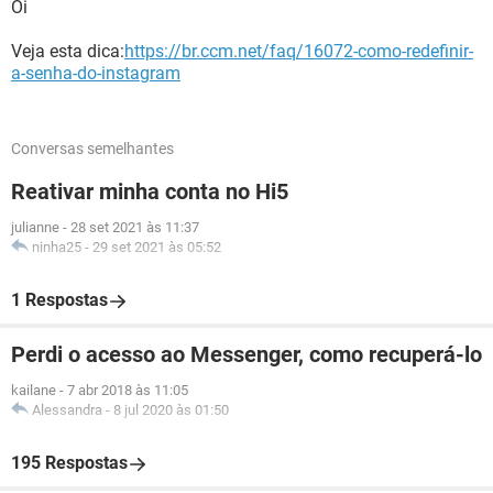
Oi
Veja esta dica:
https://br.ccm.net/faq/16072-como-redefinir-
a-senha-do-instagram
Conversas semelhantes
Reativar minha conta no Hi5
julianne
-
28 set 2021 às 11:37
ninha25
-
29 set 2021 às 05:52
1 Respostas
Perdi o acesso ao Messenger, como recuperá-lo
kailane
-
7 abr 2018 às 11:05
Alessandra
-
8 jul 2020 às 01:50
195 Respostas