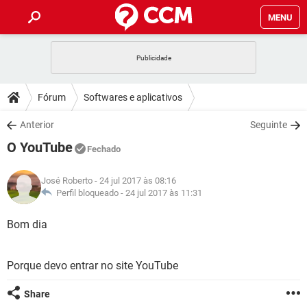
MENU
INÍCIO
JOGOS
WHATSAPP
DICAS
Fórum
Softwares e aplicativos
CELULAR
FACEBOOK
JOGOS
WHATSAPP
DOWNLOADS
Anterior
Seguinte
OUTLOOK
EXCEL
CELULAR
FACEBOOK
O YouTube
INSTAGRAM
JOGOS
GMAIL
WHATSAPP
Fechado
FÓRUM
OUTLOOK
EXCEL
GUIA DE COMPRAS
CELULAR
FACEBOOK
José Roberto
- 24 jul 2017 às 08:16
INSTAGRAM
JOGOS
GMAIL
WHATSAPP
GLOSSÁRIO
Perfil bloqueado -
24 jul 2017 às 11:31
OUTLOOK
EXCEL
GUIA DE COMPRAS
CELULAR
FACEBOOK
INSTAGRAM
JOGOS
GMAIL
WHATSAPP
Bom dia
OUTLOOK
EXCEL
GUIA DE COMPRAS
CELULAR
FACEBOOK
INSTAGRAM
GMAIL
Porque devo entrar no site YouTube
OUTLOOK
EXCEL
GUIA DE COMPRAS
INSTAGRAM
GMAIL
Share