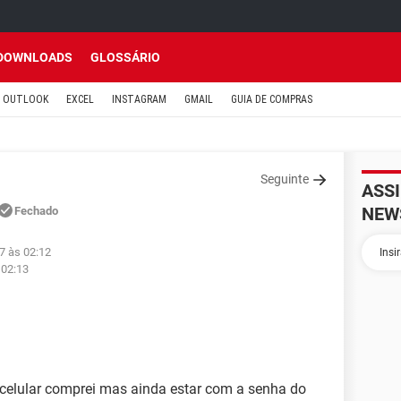
DOWNLOADS
GLOSSÁRIO
OUTLOOK
EXCEL
INSTAGRAM
GMAIL
GUIA DE COMPRAS
Seguinte
ASS
NEW
Fechado
17 às 02:12
 02:13
 celular comprei mas ainda estar com a senha do