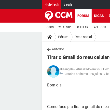
High-Tech
Saúde
FÓRUM
DICAS
JOGOS
WHATSAPP
CELULAR
FACEBOOK
Fórum
Rede social
Anterior
Tirar o Gmail do meu celular
elisangela
- Atualizado em 25 jul 20
usuário anônimo -
25 jul 2017 às
Bom dia,
Como faco pra tirar o gmail do meu