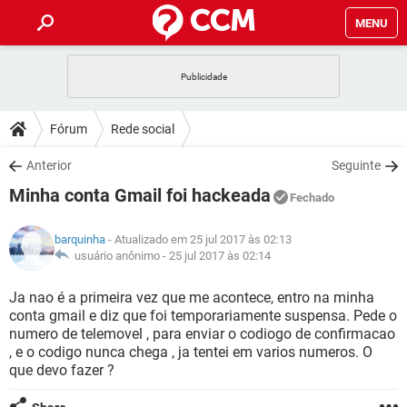
MENU
INÍCIO
JOGOS
WHATSAPP
DICAS
Fórum
Rede social
CELULAR
FACEBOOK
JOGOS
WHATSAPP
DOWNLOADS
Anterior
Seguinte
OUTLOOK
EXCEL
CELULAR
FACEBOOK
Minha conta Gmail foi hackeada
INSTAGRAM
JOGOS
GMAIL
WHATSAPP
Fechado
FÓRUM
OUTLOOK
EXCEL
GUIA DE COMPRAS
CELULAR
FACEBOOK
barquinha
- Atualizado em 25 jul 2017 às 02:13
INSTAGRAM
JOGOS
GMAIL
WHATSAPP
GLOSSÁRIO
usuário anônimo -
25 jul 2017 às 02:14
OUTLOOK
EXCEL
GUIA DE COMPRAS
CELULAR
FACEBOOK
INSTAGRAM
JOGOS
GMAIL
WHATSAPP
Ja nao é a primeira vez que me acontece, entro na minha
OUTLOOK
EXCEL
conta gmail e diz que foi temporariamente suspensa. Pede o
GUIA DE COMPRAS
CELULAR
FACEBOOK
numero de telemovel , para enviar o codiogo de confirmacao
INSTAGRAM
GMAIL
, e o codigo nunca chega , ja tentei em varios numeros. O
OUTLOOK
EXCEL
GUIA DE COMPRAS
que devo fazer ?
INSTAGRAM
GMAIL