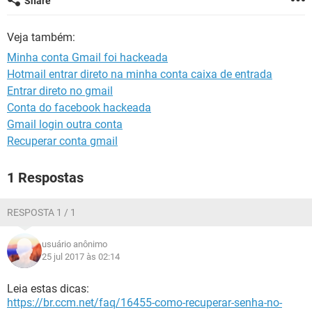
Share
GUIA DE COMPRAS
Veja também:
Minha conta Gmail foi hackeada
Hotmail entrar direto na minha conta caixa de entrada
Entrar direto no gmail
Conta do facebook hackeada
Gmail login outra conta
Recuperar conta gmail
1 Respostas
RESPOSTA 1 / 1
usuário anônimo
25 jul 2017 às 02:14
Leia estas dicas:
https://br.ccm.net/faq/16455-como-recuperar-senha-no-