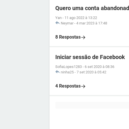
Quero uma conta abandonad
Yan
-
11 ago 2022 à 13:22
Neymar
-
4 mar 2023 à 17:48
8 Respostas
Iniciar sessão de Facebook
SofiaLopes1283
-
6 set 2020 à 08:36
ninha25
-
7 set 2020 à 05:42
4 Respostas