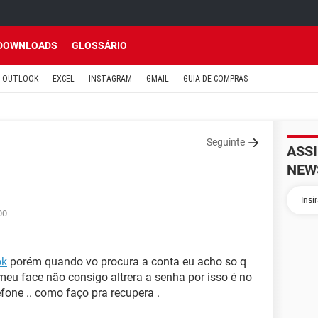
DOWNLOADS
GLOSSÁRIO
OUTLOOK
EXCEL
INSTAGRAM
GMAIL
GUIA DE COMPRAS
Seguinte
ASS
NEW
00
ok
porém quando vo procura a conta eu acho so q
o meu face não consigo altrera a senha por isso é no
fone .. como faço pra recupera .