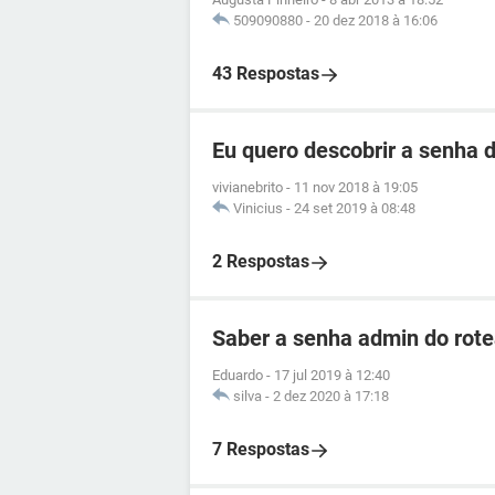
509090880
-
20 dez 2018 à 16:06
43 Respostas
Eu quero descobrir a senha d
vivianebrito
-
11 nov 2018 à 19:05
Vinicius
-
24 set 2019 à 08:48
2 Respostas
Saber a senha admin do ro
Eduardo
-
17 jul 2019 à 12:40
silva
-
2 dez 2020 à 17:18
7 Respostas