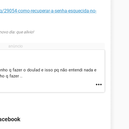
aq/29054-como-recuperar-a-senha-esquecida-no-
vo dia: que alivio!
enho q fazer o doulad e isso pq não entendi nada e
o q fazer ..
Facebook