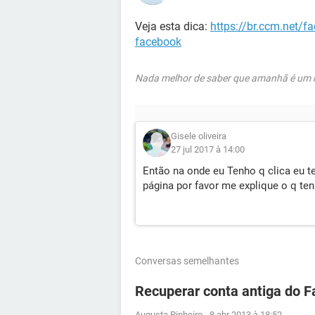
Veja esta dica:
https://br.ccm.net/f
facebook
Nada melhor de saber que amanhã é um no
Gisele oliveira
27 jul 2017 à 14:00
Então na onde eu Tenho q clica eu t
página por favor me explique o q tenh
Conversas semelhantes
Recuperar conta antiga do 
Augusta Pinheiro
-
8 abr 2013 à 18:52