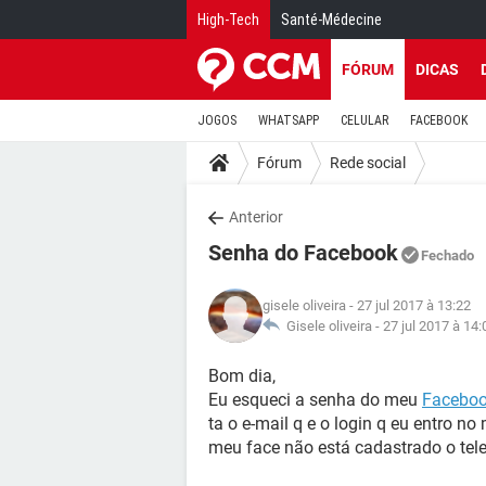
High-Tech
Santé-Médecine
FÓRUM
DICAS
JOGOS
WHATSAPP
CELULAR
FACEBOOK
Fórum
Rede social
Anterior
Senha do Facebook
Fechado
gisele oliveira
- 27 jul 2017 à 13:22
Gisele oliveira -
27 jul 2017 à 14:
Bom dia,
Eu esqueci a senha do meu
Facebo
ta o e-mail q e o login q eu entro n
meu face não está cadastrado o tele