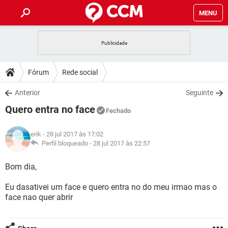
MENU
INÍCIO
JOGOS
WHATSAPP
DICAS
Fórum
Rede social
CELULAR
FACEBOOK
JOGOS
WHATSAPP
DOWNLOADS
Anterior
Seguinte
OUTLOOK
EXCEL
CELULAR
FACEBOOK
Quero entra no face
INSTAGRAM
JOGOS
GMAIL
WHATSAPP
Fechado
FÓRUM
OUTLOOK
EXCEL
GUIA DE COMPRAS
CELULAR
FACEBOOK
erik
- 28 jul 2017 às 17:02
INSTAGRAM
JOGOS
GMAIL
WHATSAPP
GLOSSÁRIO
Perfil bloqueado -
28 jul 2017 às 22:57
OUTLOOK
EXCEL
GUIA DE COMPRAS
CELULAR
FACEBOOK
INSTAGRAM
JOGOS
GMAIL
WHATSAPP
Bom dia,
OUTLOOK
EXCEL
GUIA DE COMPRAS
CELULAR
FACEBOOK
Eu dasativei um face e quero entra no do meu irmao mas o
INSTAGRAM
GMAIL
face nao quer abrir
OUTLOOK
EXCEL
GUIA DE COMPRAS
INSTAGRAM
GMAIL