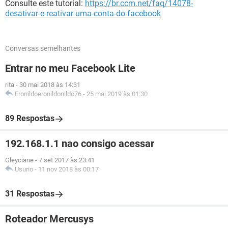
Consulte este tutorial:
https://br.ccm.net/faq/14078-
desativar-e-reativar-uma-conta-do-facebook
Conversas semelhantes
Entrar no meu Facebook Lite
rita
-
30 mai 2018 às 14:31
Eronildoeronildonildo76
-
25 mai 2019 às 01:30
89 Respostas
192.168.1.1 nao consigo acessar
Gleyciane
-
7 set 2017 às 23:41
Usurio
-
11 nov 2018 às 00:17
31 Respostas
Roteador Mercusys