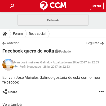
MENU
INÍCIO
JOGOS
WHATSAPP
DICAS
Fórum
Rede social
CELULAR
FACEBOOK
JOGOS
WHATSAPP
DOWNLOADS
Anterior
Seguinte
OUTLOOK
EXCEL
CELULAR
FACEBOOK
Facebook quero de volta
INSTAGRAM
JOGOS
GMAIL
WHATSAPP
Fechado
FÓRUM
OUTLOOK
EXCEL
GUIA DE COMPRAS
CELULAR
FACEBOOK
Ivan José meireles Galindo
- Atualizado em 28 jul 2017 às 22:53
INSTAGRAM
JOGOS
GMAIL
WHATSAPP
GLOSSÁRIO
Perfil bloqueado -
28 jul 2017 às 22:53
OUTLOOK
EXCEL
GUIA DE COMPRAS
CELULAR
FACEBOOK
INSTAGRAM
JOGOS
GMAIL
WHATSAPP
Eu Ivan José Meireles Galindo gostaria de está com o meu
OUTLOOK
EXCEL
feicebook
GUIA DE COMPRAS
CELULAR
FACEBOOK
INSTAGRAM
GMAIL
OUTLOOK
EXCEL
Share
GUIA DE COMPRAS
INSTAGRAM
GMAIL
Veja também: