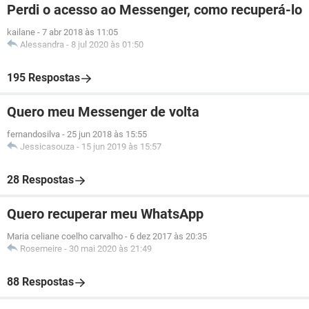
Perdi o acesso ao Messenger, como recuperá-lo
kailane
-
7 abr 2018 às 11:05
Alessandra
-
8 jul 2020 às 01:50
195 Respostas
Quero meu Messenger de volta
fernandosilva
-
25 jun 2018 às 15:55
Jessicasouza
-
15 jun 2019 às 15:57
28 Respostas
Quero recuperar meu WhatsApp
Maria celiane coelho carvalho
-
6 dez 2017 às 20:35
Rosemeire
-
30 mai 2020 às 21:49
88 Respostas