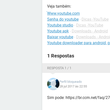
Veja também:
́Www.youtube.com
Senha do youtube
-
Dicas -YouTube
Youtube studio
-
Dicas -YouTube
Youtube apk
-
Downloads - Android
Baixar youtube
-
Downloads - Andro
Youtube downloader para android, gr
1 Respostas
RESPOSTA 1 / 1
Perfil bloqueado
28 jul 2017 às 22:55
Sim pode: https://br.ccm.net/faq/2