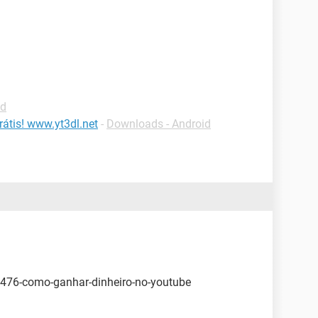
id
átis! www.yt3dl.net
-
Downloads - Android
7476-como-ganhar-dinheiro-no-youtube