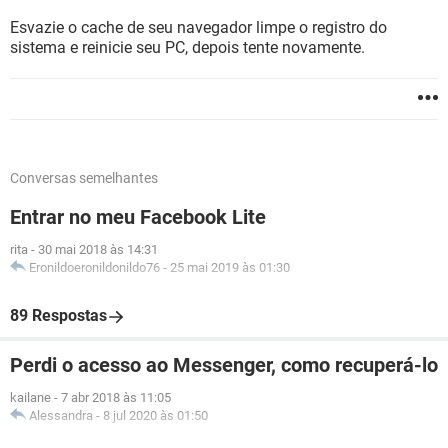
Esvazie o cache de seu navegador limpe o registro do
sistema e reinicie seu PC, depois tente novamente.
Conversas semelhantes
Entrar no meu Facebook Lite
rita
-
30 mai 2018 às 14:31
Eronildoeronildonildo76
-
25 mai 2019 às 01:30
89 Respostas
Perdi o acesso ao Messenger, como recuperá-lo
kailane
-
7 abr 2018 às 11:05
Alessandra
-
8 jul 2020 às 01:50