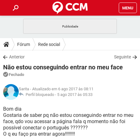
MENU
INÍCIO
JOGOS
WHATSAPP
DICAS
Fórum
Rede social
CELULAR
FACEBOOK
JOGOS
WHATSAPP
DOWNLOADS
Anterior
Seguinte
OUTLOOK
EXCEL
CELULAR
FACEBOOK
Não estou conseguindo entrar no meu face
INSTAGRAM
JOGOS
GMAIL
WHATSAPP
FÓRUM
OUTLOOK
EXCEL
Fechado
GUIA DE COMPRAS
CELULAR
FACEBOOK
INSTAGRAM
JOGOS
GMAIL
WHATSAPP
GLOSSÁRIO
OUTLOOK
Sarita
- Atualizado em 6 ago 2017 às 08:11
EXCEL
GUIA DE COMPRAS
CELULAR
FACEBOOK
Perfil bloqueado -
5 ago 2017 às 05:33
INSTAGRAM
JOGOS
GMAIL
WHATSAPP
OUTLOOK
EXCEL
Bom dia
GUIA DE COMPRAS
CELULAR
FACEBOOK
Gostaria de saber pq não estou conseguindo entrar no meu
INSTAGRAM
GMAIL
face, qdo vou acessar a página fala q momento não foi
OUTLOOK
EXCEL
GUIA DE COMPRAS
possível conectar o português ???????
INSTAGRAM
GMAIL
O q eu faço pra entrar agora!!!!!!!!