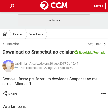
MENU
INÍCIO
JOGOS
WHATSAPP
DICAS
Fórum
Windows
CELULAR
FACEBOOK
JOGOS
WHATSAPP
DOWNLOADS
Anterior
Seguinte
OUTLOOK
EXCEL
CELULAR
FACEBOOK
Download do Snapchat no celular
INSTAGRAM
JOGOS
GMAIL
WHATSAPP
Resolvido
/Fechado
FÓRUM
OUTLOOK
EXCEL
GUIA DE COMPRAS
CELULAR
FACEBOOK
Jabilimbr
- Atualizado em 20 ago 2017 às 15:47
INSTAGRAM
JOGOS
GMAIL
WHATSAPP
GLOSSÁRIO
Perfil bloqueado -
20 ago 2017 às 15:50
OUTLOOK
EXCEL
GUIA DE COMPRAS
CELULAR
FACEBOOK
INSTAGRAM
JOGOS
GMAIL
WHATSAPP
Como eu fasso pra fazer um dowloads Snapchat no meu
OUTLOOK
EXCEL
celular Microsoft
GUIA DE COMPRAS
CELULAR
FACEBOOK
INSTAGRAM
GMAIL
OUTLOOK
EXCEL
Share
GUIA DE COMPRAS
INSTAGRAM
GMAIL
Veja também: