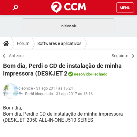
MENU
INÍCIO
JOGOS
WHATSAPP
DICAS
Fórum
Softwares e aplicativos
CELULAR
FACEBOOK
JOGOS
WHATSAPP
DOWNLOADS
Anterior
Seguinte
OUTLOOK
EXCEL
CELULAR
FACEBOOK
Bom dia, Perdi o CD de instalação de minha
INSTAGRAM
JOGOS
GMAIL
WHATSAPP
FÓRUM
OUTLOOK
EXCEL
impressora (DESKJET 2
Resolvido
/Fechado
GUIA DE COMPRAS
CELULAR
FACEBOOK
INSTAGRAM
JOGOS
GMAIL
WHATSAPP
GLOSSÁRIO
OUTLOOK
EXCEL
cleonice
- 31 ago 2017 às 15:24
GUIA DE COMPRAS
CELULAR
FACEBOOK
Perfil bloqueado -
31 ago 2017 às 16:16
INSTAGRAM
JOGOS
GMAIL
WHATSAPP
OUTLOOK
EXCEL
Bom dia,
GUIA DE COMPRAS
CELULAR
FACEBOOK
INSTAGRAM
GMAIL
Bom dia, Perdi o CD de instalação de minha impressora
OUTLOOK
EXCEL
(DESKJET 2050 ALL-IN-ONE J510 SERIES
GUIA DE COMPRAS
INSTAGRAM
GMAIL