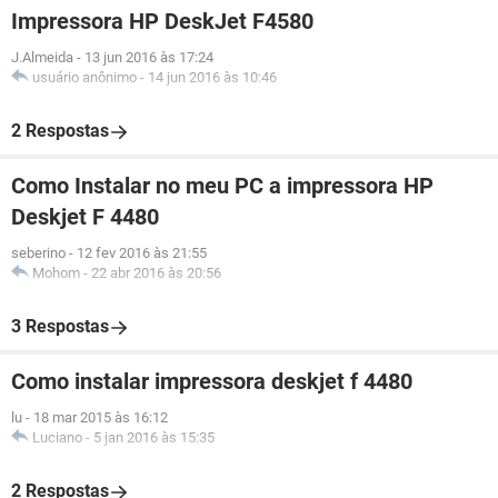
Impressora HP DeskJet F4580
J.Almeida
-
13 jun 2016 às 17:24
usuário anônimo
-
14 jun 2016 às 10:46
2 Respostas
Como Instalar no meu PC a impressora HP
Deskjet F 4480
seberino
-
12 fev 2016 às 21:55
Mohom
-
22 abr 2016 às 20:56
3 Respostas
Como instalar impressora deskjet f 4480
lu
-
18 mar 2015 às 16:12
Luciano
-
5 jan 2016 às 15:35
2 Respostas