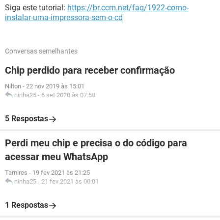
Siga este tutorial:
https://br.ccm.net/faq/1922-como-
instalar-uma-impressora-sem-o-cd
Conversas semelhantes
Chip perdido para receber confirmação
Nilton
-
22 nov 2019 às 15:01
ninha25
-
6 set 2020 às 07:58
5 Respostas
Perdi meu chip e precisa o do código para
acessar meu WhatsApp
Tamires
-
19 fev 2021 às 21:25
ninha25
-
21 fev 2021 às 00:01
1 Respostas