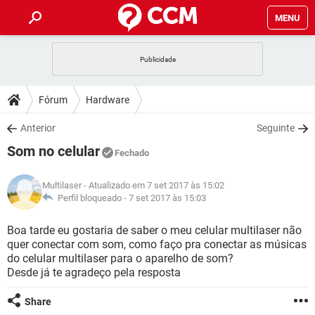
MENU
INÍCIO
JOGOS
WHATSAPP
DICAS
Fórum
Hardware
CELULAR
FACEBOOK
JOGOS
WHATSAPP
DOWNLOADS
Anterior
Seguinte
OUTLOOK
EXCEL
CELULAR
FACEBOOK
Som no celular
INSTAGRAM
JOGOS
GMAIL
WHATSAPP
Fechado
FÓRUM
OUTLOOK
EXCEL
GUIA DE COMPRAS
CELULAR
FACEBOOK
Multilaser
- Atualizado em 7 set 2017 às 15:02
INSTAGRAM
JOGOS
GMAIL
WHATSAPP
GLOSSÁRIO
Perfil bloqueado -
7 set 2017 às 15:03
OUTLOOK
EXCEL
GUIA DE COMPRAS
CELULAR
FACEBOOK
INSTAGRAM
JOGOS
GMAIL
WHATSAPP
Boa tarde eu gostaria de saber o meu celular multilaser não
OUTLOOK
EXCEL
quer conectar com som, como faço pra conectar as músicas
GUIA DE COMPRAS
CELULAR
FACEBOOK
do celular multilaser para o aparelho de som?
INSTAGRAM
GMAIL
Desde já te agradeço pela resposta
OUTLOOK
EXCEL
GUIA DE COMPRAS
INSTAGRAM
GMAIL
Share